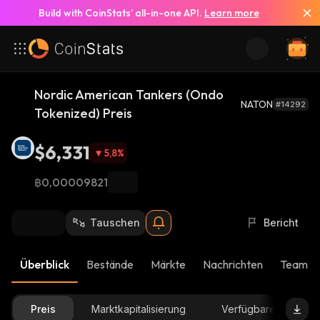
Build with CoinStats’ all-in-one API.
Learn more
Nordic American Tankers (Ondo
NATON
#14292
Tokenized) Preis
$6,331
5,8
%
฿0,00009821
Tauschen
Bericht
Überblick
Bestände
Märkte
Nachrichten
Team-U
Preis
Marktkapitalisierung
Verfügbare Menge