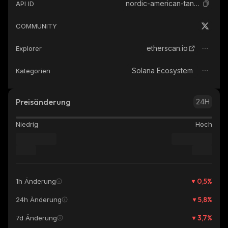
nordic-american-tankers-ondo-tokenized
API ID
COMMUNITY
etherscan.io
Explorer
Solana Ecosystem
Kategorien
Preisänderung
24H
Niedrig
Hoch
0,5
%
1h Änderung
5,8
%
24h Änderung
3,7
%
7d Änderung