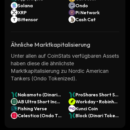
Solana
Ondo
XRP
Pi Network
Bittensor
Cash Cat
Ähnliche Marktkapitalisierung
Unter allen auf CoinStats verfügbaren Assets
haben diese die ähnlichste
Marktkapitalisierung zu Nordic American
Tankers (Ondo Tokenized).
Nakamoto (Dinari T
ProShares Short S&
okenized Stock)
AB Ultra Short Inco
P500 (Dinari Tokeni
Workday • Robinho
me ETF (Ondo Toke
Fishing Verse
zed ETF)
od Token
Kunci Coin
nized)
Celestica (Ondo To
Block (Dinari Tokeni
kenized)
zed Stock)