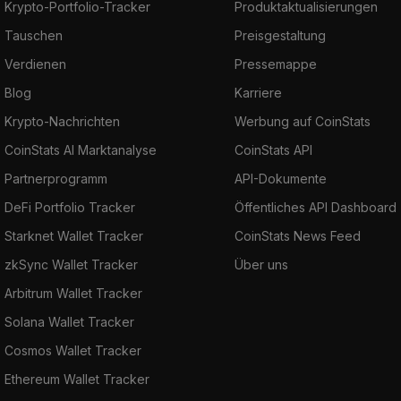
Krypto-Portfolio-Tracker
Produktaktualisierungen
Tauschen
Preisgestaltung
Verdienen
Pressemappe
Blog
Karriere
Krypto-Nachrichten
Werbung auf CoinStats
CoinStats AI Marktanalyse
CoinStats API
Partnerprogramm
API-Dokumente
DeFi Portfolio Tracker
Öffentliches API Dashboard
Starknet Wallet Tracker
CoinStats News Feed
zkSync Wallet Tracker
Über uns
Arbitrum Wallet Tracker
Solana Wallet Tracker
Cosmos Wallet Tracker
Ethereum Wallet Tracker