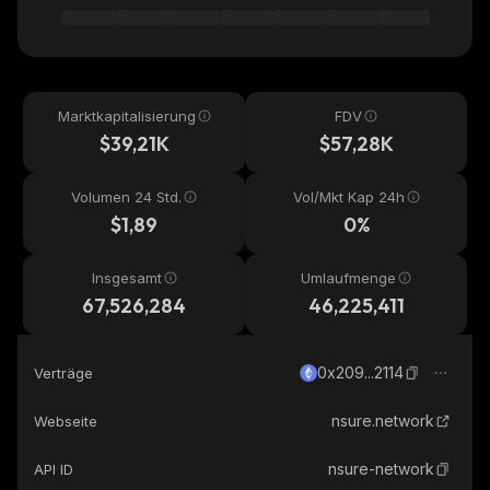
Marktkapitalisierung
FDV
$39,21K
$57,28K
Volumen 24 Std.
Vol/Mkt Kap 24h
$1,89
0%
Insgesamt
Umlaufmenge
67,526,284
46,225,411
0x209...2114
Verträge
nsure.network
Webseite
nsure-network
API ID