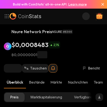
Build with CoinStats’ all-in-one API.
Learn more
Nsure Network Preis
NSURE
#8344
$0,0008483
2,1
%
฿0,00000001
Tauschen
Bericht
Überblick
Bestände
Märkte
Nachrichten
Team-U
Preis
Marktkapitalisierung
Verfügbare Menge