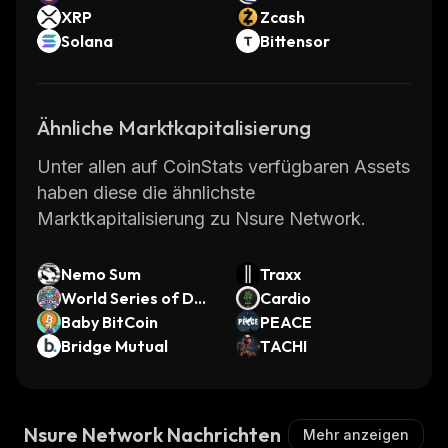
XRP
Zcash
Solana
Bittensor
Ähnliche Marktkapitalisierung
Unter allen auf CoinStats verfügbaren Assets
haben diese die ähnlichste
Marktkapitalisierung zu Nsure Network.
Nemo Sum
Traxx
World Series of De
Cardio
gens
Baby BitCoin
PEACE
Bridge Mutual
TACHI
Nsure Network Nachrichten
Mehr anzeigen