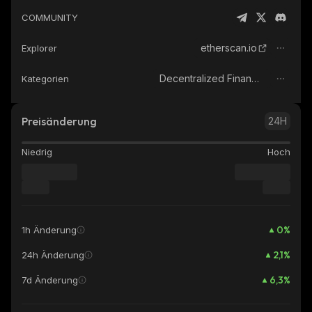
COMMUNITY
etherscan.io
Explorer
Decentralized Finance (DeFi)
Kategorien
Preisänderung
24H
Niedrig
Hoch
0
%
1h Änderung
2,1
%
24h Änderung
6,3
%
7d Änderung