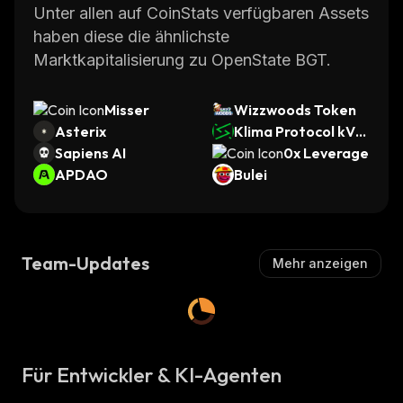
Unter allen auf CoinStats verfügbaren Assets
haben diese die ähnlichste
Marktkapitalisierung zu OpenState BGT.
Misser
Wizzwoods Token
Asterix
Klima Protocol kVC
Sapiens AI
M
0x Leverage
APDAO
Bulei
Team-Updates
Mehr anzeigen
Für Entwickler & KI-Agenten