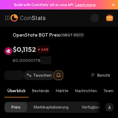
Build with CoinStats’ all-in-one API.
Learn more
OpenState BGT Preis
OSBGT
#15171
$0,1152
4,4
%
฿0,00000178
Tauschen
Bericht
Überblick
Bestände
Märkte
Nachrichten
Team-U
Preis
Marktkapitalisierung
Verfügbare Menge