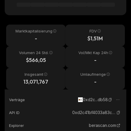
Marktkapitalisierung
FDV
-
$1,51M
Volumen 24 Std.
Vol/Mkt Kap 24h
$566,05
-
Insgesamt
Umlaufmenge
13,071,767
-
0xd2c...db58
Verträge
0xd2c41bf4033a83c0fc3a7f58a392bf37d6dcdb58_berachain
API ID
berascan.com
Explorer