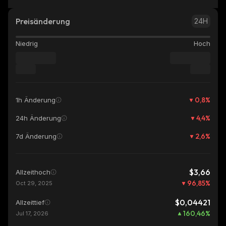
Preisänderung
24H
Niedrig
Hoch
0,8
%
1h Änderung
4,4
%
24h Änderung
2,6
%
7d Änderung
$3,66
Allzeithoch
96,85
%
Oct 29, 2025
$0,04421
Allzeittief
160,46
%
Jul 17, 2026