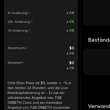
0
%
1h Änderung
0
%
24h Änderung
0
%
7d Änderung
Beständ
$0
Allzeithoch
0
%
-
$0
Allzeittief
0
%
-
Orbit Ether
Preis ist $0, runter
-%
in
den letzten 24 Stunden, und die Live-
Marktkapitalisierung ist
-
. Es hat ein
zirkulierendes
Angebot von
7.98
ORBETH
Coins und ein maximales
Verwand
Angebot von
7.98 ORBETH
zusammen