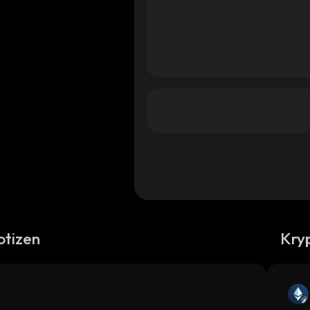
otizen
Kry