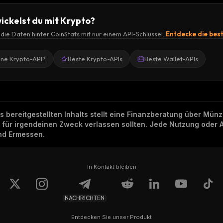
ickelst du mit Krypto?
r die Daten hinter CoinStats mit nur einem API-Schlüssel.
Entdecke die bes
ine Krypto-API?
Beste Krypto-APIs
Beste Wallet-APIs
ns bereitgestellten Inhalts stellt eine Finanzberatung über Mü
h für irgendeinen Zweck verlassen sollten. Jede Nutzung oder 
und Ermessen.
In Kontakt bleiben
NACHRICHTEN
Entdecken Sie unser Produkt