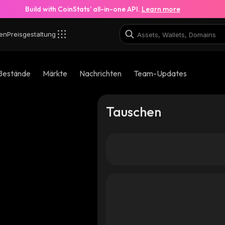
Build with CoinStats’ all-in-one API.
Learn more
en
Preisgestaltung
Bestände
Märkte
Nachrichten
Team-Updates
Tauschen