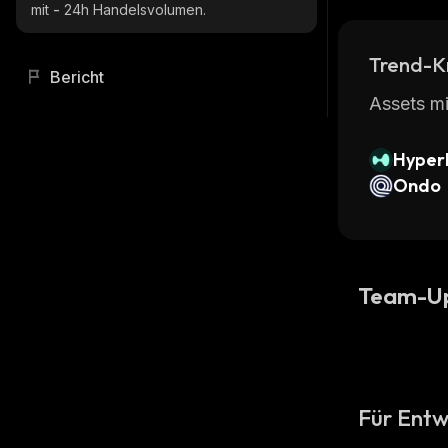
mit
-
24h Handelsvolumen.
Trend-K
Bericht
Assets mi
Hyperl
Ondo
Team-U
Für Entw