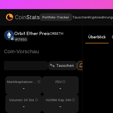
Portfolio-Tracker
Tauschen
Kryptowährung
Orbit Ether Preis
ORBETH
Überblick
#17650
Coin-Vorschau
Tauschen
Marktkapitalisieru
FDV
ng
-
-
Volumen 24 Std.
Vol/Mkt Kap 24h
-
-