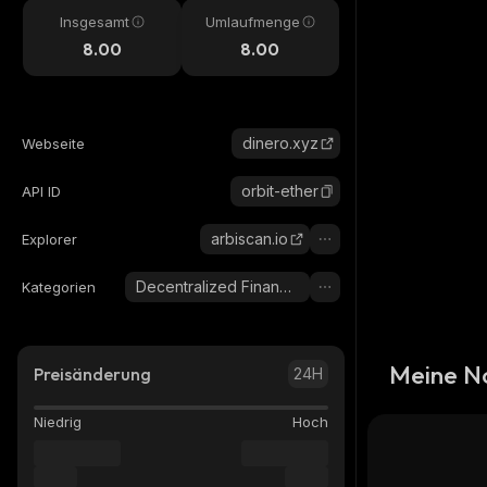
Insgesamt
Umlaufmenge
8.00
8.00
dinero.xyz
Webseite
orbit-ether
API ID
arbiscan.io
Explorer
Decentralized Finance (DeFi)
Kategorien
Meine N
Preisänderung
24H
Niedrig
Hoch