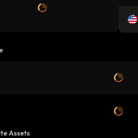
e
te Assets