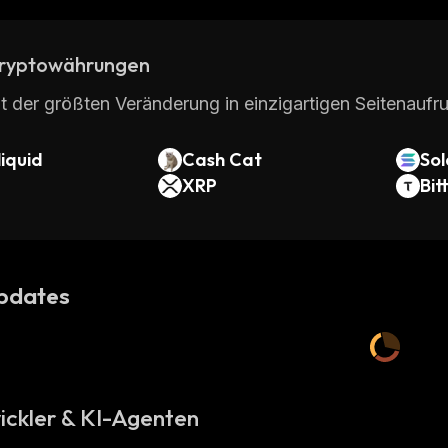
ryptowährungen
t der größten Veränderung in einzigartigen Seitenaufru
iquid
Cash Cat
So
XRP
Bit
pdates
ickler & KI-Agenten