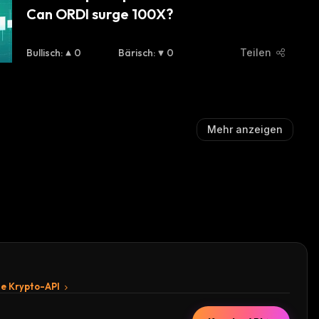
Can ORDI surge 100X?
Bullisch
:
0
Bärisch
:
0
Teilen
Mehr anzeigen
te Krypto-API