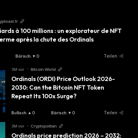
yptoast.fr
liards à 100 millions : un explorateur de NFT 
ferme après la chute des Ordinals
Bärisch
:
0
Teilen
3M vor
•
Bitcoin World
Ordinals (ORDI) Price Outlook 2026-
2030: Can the Bitcoin NFT Token 
Repeat Its 100x Surge?
Bullisch
:
0
Bärisch
:
0
Teilen
3M vor
•
Cryptopolitan
Ordinals price prediction 2026 – 2032: 