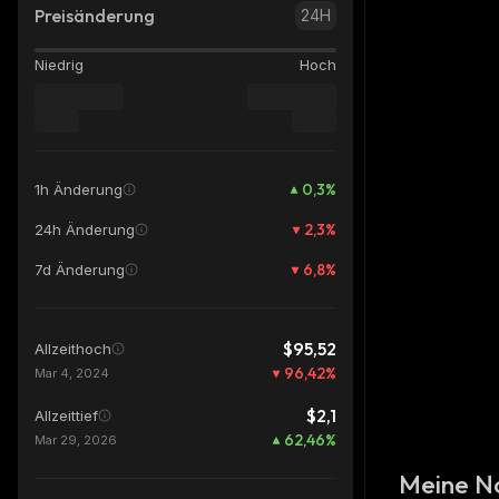
Preisänderung
24H
Niedrig
Hoch
0,3
%
1h Änderung
2,3
%
24h Änderung
6,8
%
7d Änderung
$95,52
Allzeithoch
96,42
%
Mar 4, 2024
$2,1
Allzeittief
62,46
%
Mar 29, 2026
Meine N