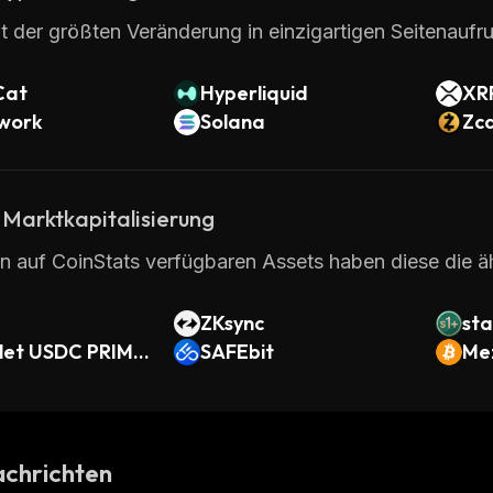
t der größten Veränderung in einzigartigen Seitenaufru
Cat
Hyperliquid
XR
twork
Solana
Zc
 Marktkapitalisierung
en auf CoinStats verfügbaren Assets haben diese die ä
ZKsync
st
let USDC PRIME
SAFEbit
Me
chrichten