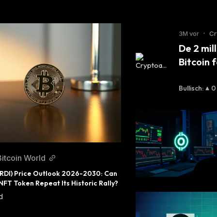
3M vor
•
Cr
De 2 mil
Bitcoin 
Bullisch
:
0
Bitcoin World
RDI) Price Outlook 2026-2030: Can 
 NFT Token Repeat Its Historic Rally?
d