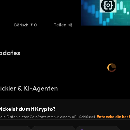
Bärisch
:
0
Teilen
pdates
ickler & KI-Agenten
ickelst du mit Krypto?
r die Daten hinter CoinStats mit nur einem API-Schlüssel.
Entdecke die bes