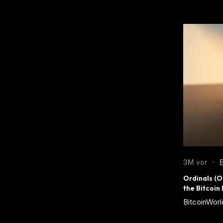
3M vor
•
Ordinals (O
the Bitcoin
BitcoinWorl