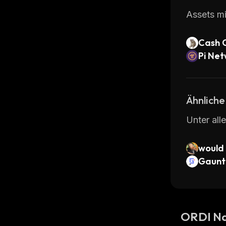
Assets mi
Cash 
Pi Ne
Ähnliche
Unter all
would
Gaunt
V2
ORDI Na