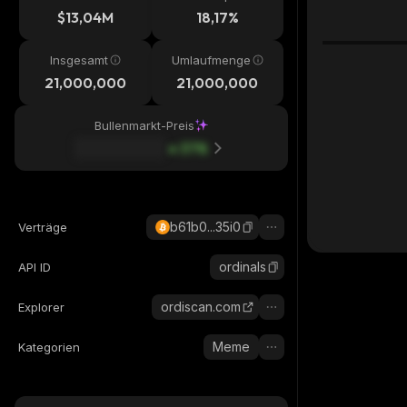
$13,04M
18,17%
Insgesamt
Umlaufmenge
21,000,000
21,000,000
Bullenmarkt-Preis
37
%
b61b0...35i0
Verträge
ordinals
API ID
ordiscan.com
Explorer
Meme
Kategorien