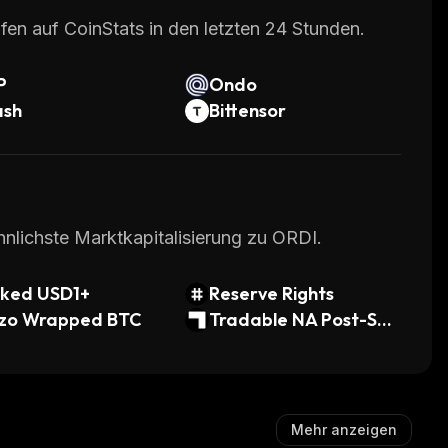
fen auf CoinStats in den letzten 24 Stunden.
P
Ondo
ash
Bittensor
hnlichste Marktkapitalisierung zu ORDI.
aked USD1+
Reserve Rights
zo Wrapped BTC
Tradable NA Post-Se
ttlement Legal Financi
ng Receivables
Mehr anzeigen