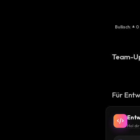
Bullisch
:
0
Team-U
Für Entw
Entw
Hol di