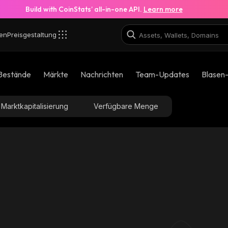
Build with CoinStats’ all-in-one API.
Learn more
en
Preisgestaltung
Bestände
Märkte
Nachrichten
Team-Updates
Blasen
Marktkapitalisierung
Verfügbare Menge