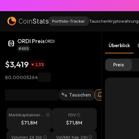
Portfolio-Tracker
Tauschen
Kryptowährung
ORDI Preis
ORDI
Überblick
#465
$3,419
2,3
%
Preis
฿0,00005264
Tauschen
Marktkapitalisieru
FDV
ng
$71,8M
$71,8M
Volumen 24 Std.
Vol/Mkt Kap 24h