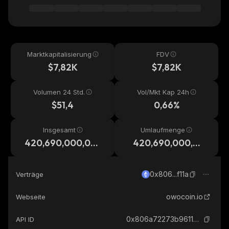
Marktkapitalisierung
FDV
$7,82K
$7,82K
Volumen 24 Std.
Vol/Mkt Kap 24h
$51,4
0,66%
Insgesamt
Umlaufmenge
420,690,000,00
420,690,000,00
0,000
0,000
0x806...f11a
Verträge
owocoin.io
Webseite
0x806a72273b961145cf5c5f040ad1fcd112b3f11a_ethereum
API ID