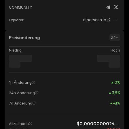
COMMUNITY
etherscan.io
Explorer
Preisänderung
24H
Niedrig
Hoch
0
%
1h Änderung
3,5
%
24h Änderung
4,1
%
7d Änderung
$0,000000002444
Allzeithoch