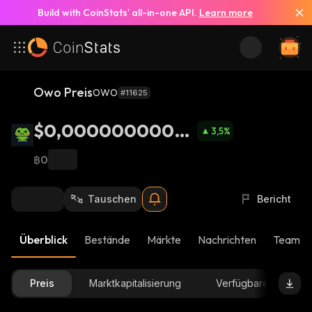
Build with CoinStats’ all-in-one API.
Learn more
Owo Preis
OWO
#11625
$0,00000000001
3,5
%
86
฿0
Tauschen
Bericht
Überblick
Bestände
Märkte
Nachrichten
Team-U
Preis
Marktkapitalisierung
Verfügbare Menge