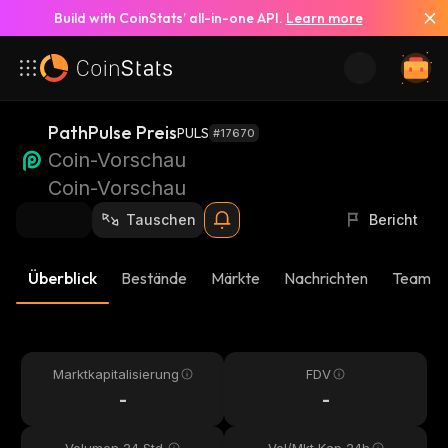
Build with CoinStats’ all-in-one API.
Learn more
PathPulse Preis
PULS
#17670
Coin-Vorschau
Coin-Vorschau
Tauschen
Bericht
Überblick
Bestände
Märkte
Nachrichten
Team-U
Marktkapitalisierung
FDV
-
-