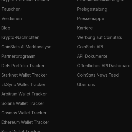
Tauschen
Preisgestaltung
Verdienen
Pressemappe
Blog
Karriere
Krypto-Nachrichten
Werbung auf CoinStats
CoinStats AI Marktanalyse
CoinStats API
Partnerprogramm
API-Dokumente
DeFi Portfolio Tracker
Öffentliches API Dashboard
Starknet Wallet Tracker
CoinStats News Feed
zkSync Wallet Tracker
Über uns
Arbitrum Wallet Tracker
Solana Wallet Tracker
Cosmos Wallet Tracker
Ethereum Wallet Tracker
Base Wallet Tracker