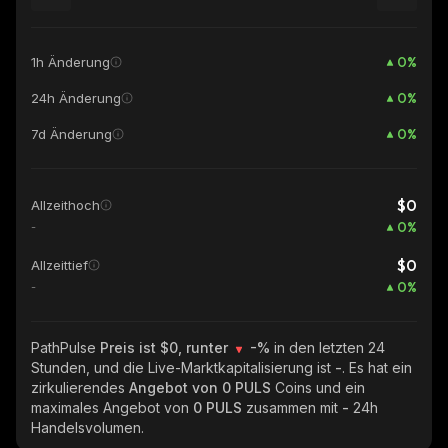
0
%
1h Änderung
0
%
24h Änderung
0
%
7d Änderung
$0
Allzeithoch
0
%
-
$0
Allzeittief
0
%
-
PathPulse
Preis ist $0, runter
-%
in den letzten 24
Stunden, und die Live-Marktkapitalisierung ist
-
. Es hat ein
zirkulierendes
Angebot von
0 PULS
Coins und ein
maximales Angebot von
0 PULS
zusammen mit
-
24h
Handelsvolumen.