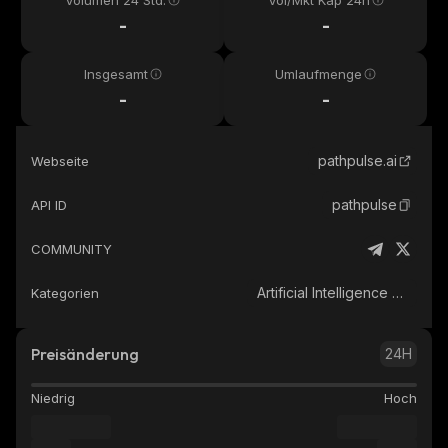
Volumen 24 Std.
Vol/Mkt Kap 24h
-
-
Insgesamt
Umlaufmenge
-
-
pathpulse.ai
Webseite
pathpulse
API ID
COMMUNITY
Artificial Intelligence (AI)
Kategorien
Preisänderung
24H
Niedrig
Hoch