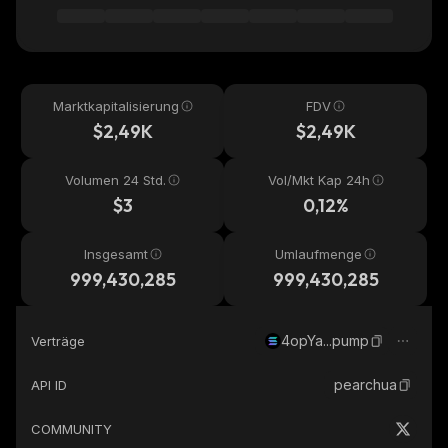
Marktkapitalisierung
FDV
$2,49K
$2,49K
Volumen 24 Std.
Vol/Mkt Kap 24h
$3
0,12%
Insgesamt
Umlaufmenge
999,430,285
999,430,285
4opYa...pump
Verträge
pearchua
API ID
COMMUNITY