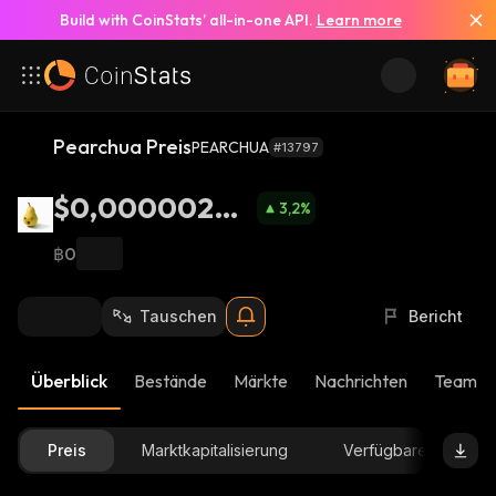
Build with CoinStats’ all-in-one API.
Learn more
Pearchua Preis
PEARCHUA
#13797
$0,00000249
3,2
%
6
฿0
Tauschen
Bericht
Überblick
Bestände
Märkte
Nachrichten
Team-U
Preis
Marktkapitalisierung
Verfügbare Menge