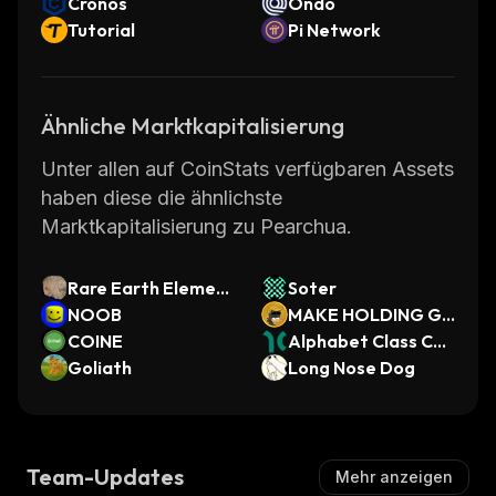
Cronos
Ondo
Tutorial
Pi Network
Ähnliche Marktkapitalisierung
Unter allen auf CoinStats verfügbaren Assets
haben diese die ähnlichste
Marktkapitalisierung zu Pearchua.
Rare Earth Element
Soter
s (REEs)
NOOB
MAKE HOLDING GR
COINE
EAT AGAIN
Alphabet Class C
Goliath
(Dinari Tokenized S
Long Nose Dog
tock)
Team-Updates
Mehr anzeigen