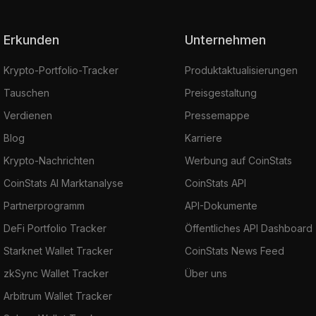
Erkunden
Unternehmen
Krypto-Portfolio-Tracker
Produktaktualisierungen
Tauschen
Preisgestaltung
Verdienen
Pressemappe
Blog
Karriere
Krypto-Nachrichten
Werbung auf CoinStats
CoinStats AI Marktanalyse
CoinStats API
Partnerprogramm
API-Dokumente
DeFi Portfolio Tracker
Öffentliches API Dashboard
Starknet Wallet Tracker
CoinStats News Feed
zkSync Wallet Tracker
Über uns
Arbitrum Wallet Tracker