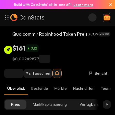
Build with CoinStats’ all-in-one API.
Learn more
Qualcomm • Robinhood Token Preis
QCOM
#12161
$161
0,1
%
฿0,00249877
Tauschen
Bericht
Überblick
Bestände
Märkte
Nachrichten
Team-U
Preis
Marktkapitalisierung
Verfügbare Menge