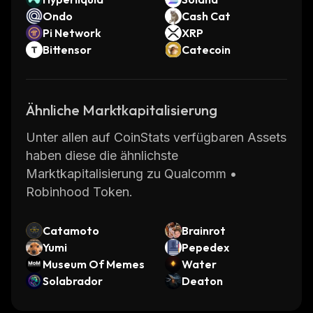
Ondo
Cash Cat
Pi Network
XRP
Bittensor
Catecoin
Ähnliche Marktkapitalisierung
Unter allen auf CoinStats verfügbaren Assets
haben diese die ähnlichste
Marktkapitalisierung zu Qualcomm •
Robinhood Token.
Catamoto
Brainrot
Yumi
Pepedex
Museum Of Memes
Water
Solabrador
Deaton