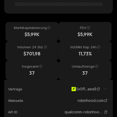
Marktkapitalisierung
FDV
$5,99K
$5,99K
Volumen 24 Std.
Vol/Mkt Kap 24h
$701,98
11,73%
Insgesamt
Umlaufmenge
37
37
0x0f1...aea9
Verträge
robinhood.com
Webseite
qualcomm-robinhood-tokenized-stock
API ID