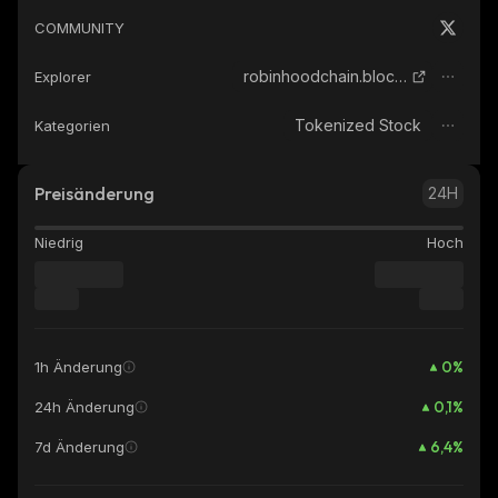
COMMUNITY
robinhoodchain.blockscout.com
Explorer
Tokenized Stock
Kategorien
Preisänderung
24H
Niedrig
Hoch
0
%
1h Änderung
0,1
%
24h Änderung
6,4
%
7d Änderung