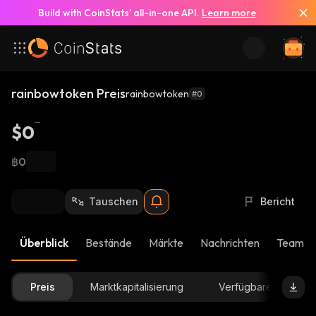
Build with CoinStats’ all-in-one API.
Learn more
rainbowtoken Preis
rainbowtoken
#0
$0
฿0
Tauschen
Bericht
Überblick
Bestände
Märkte
Nachrichten
Team-U
Preis
Marktkapitalisierung
Verfügbare Menge