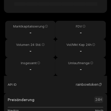
Marktkapitalisierung
FDV
-
-
Volumen 24 Std.
Vol/Mkt Kap 24h
-
-
Insgesamt
Umlaufmenge
-
-
rainbowtoken
API ID
Preisänderung
24H
Niedrig
Hoch