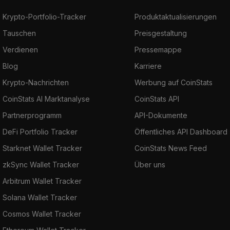
Krypto-Portfolio-Tracker
Produktaktualisierungen
Tauschen
Preisgestaltung
Verdienen
Pressemappe
Blog
Karriere
Krypto-Nachrichten
Werbung auf CoinStats
CoinStats AI Marktanalyse
CoinStats API
Partnerprogramm
API-Dokumente
DeFi Portfolio Tracker
Öffentliches API Dashboard
Starknet Wallet Tracker
CoinStats News Feed
zkSync Wallet Tracker
Über uns
Arbitrum Wallet Tracker
Solana Wallet Tracker
Cosmos Wallet Tracker