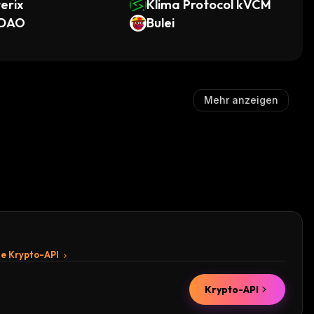
erix
Klima Protocol kVCM
DAO
Bulei
Mehr anzeigen
te Krypto-API
Krypto-API