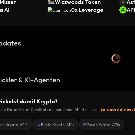
Misser
Wizzwoods Token
Ast
s AI
0x Leverage
AP
pdates
ickler & KI-Agenten
ickelst du mit Krypto?
r die Daten hinter CoinStats mit nur einem API-Schlüssel.
Entdecke die bes
ine Krypto-API?
Beste Krypto-APIs
Beste Wallet-APIs