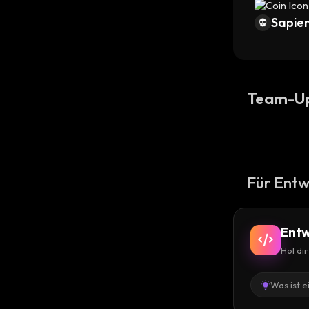
Sapien
Team-U
Für Entw
Entw
Hol di
Was ist e