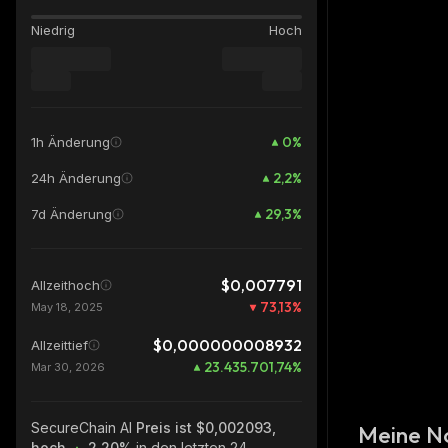
Niedrig
Hoch
0
%
1h Änderung
2,2
%
24h Änderung
29,3
%
7d Änderung
$0,007791
Allzeithoch
73,13
%
May 18, 2025
$0,000000008932
Allzeittief
23.435.701,74
%
Mar 30, 2026
SecureChain AI
Preis ist $0,002093,
Meine N
hoch
2.20%
in den letzten 24