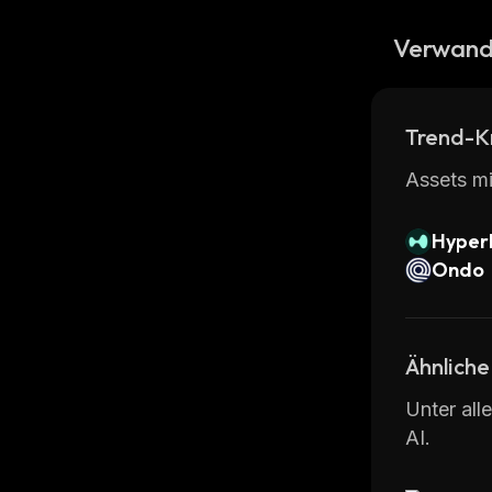
Verwand
Trend-K
Assets mi
Hyperl
Ondo
Ähnliche
Unter all
AI.