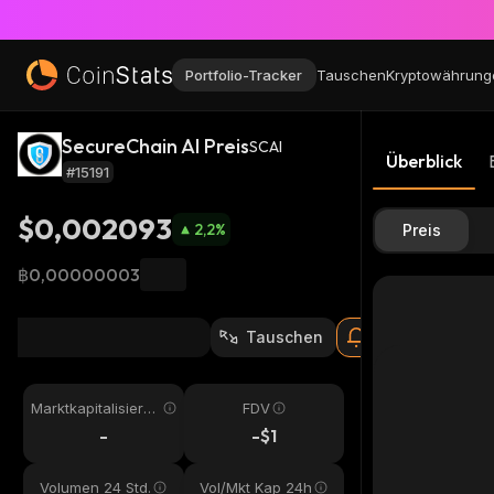
Portfolio-Tracker
Tauschen
Kryptowährung
SecureChain AI Preis
SCAI
Überblick
#15191
$0,002093
2,2
%
Preis
฿0,00000003
Tauschen
Marktkapitalisieru
FDV
ng
-
-$1
Volumen 24 Std.
Vol/Mkt Kap 24h