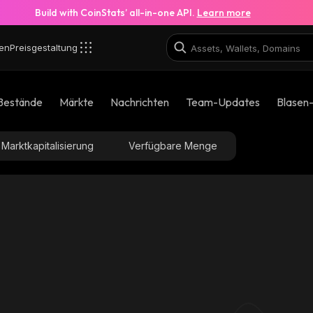
Build with CoinStats’ all-in-one API.
Learn more
en
Preisgestaltung
Bestände
Märkte
Nachrichten
Team-Updates
Blasen
Marktkapitalisierung
Verfügbare Menge