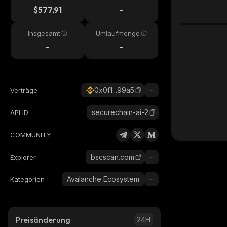
$577,91
-
Insgesamt
Umlaufmenge
-
-
0x0f1...99a5
Verträge
securechain-ai-2
API ID
COMMUNITY
bscscan.com
Explorer
Avalanche Ecosystem
Kategorien
Preisänderung
24H