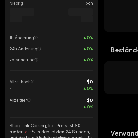
Niedrig
Hoch
0
%
1h Änderung
Beständ
0
%
24h Änderung
0
%
7d Änderung
$0
Allzeithoch
0
%
-
$0
Allzeittief
0
%
-
SharpLink Gaming, Inc.
Preis ist $0,
Verwand
runter
-%
in den letzten 24 Stunden,
und die Live-Marktkapitalisierung ist
-
. Es