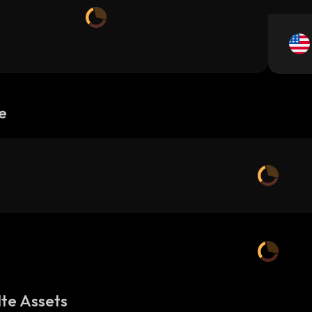
e
te Assets