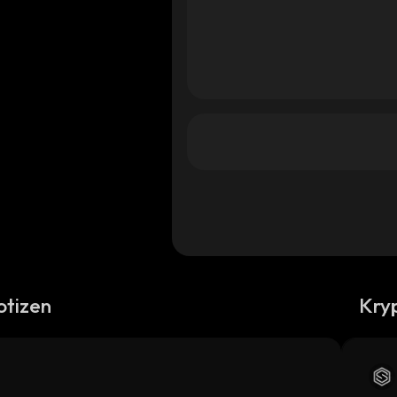
otizen
Kry