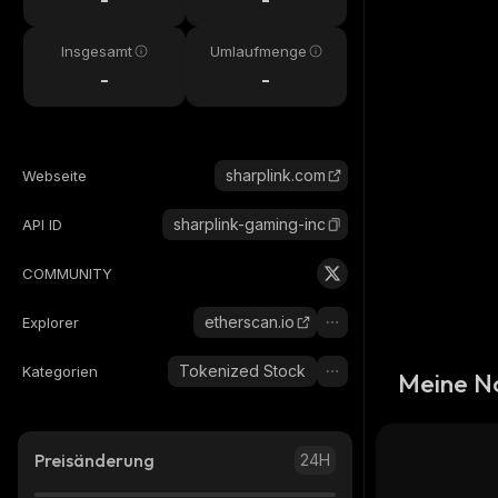
Insgesamt
Umlaufmenge
-
-
sharplink.com
Webseite
sharplink-gaming-inc
API ID
COMMUNITY
etherscan.io
Explorer
Tokenized Stock
Kategorien
Meine N
Preisänderung
24H