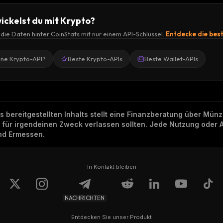
ickelst du mit Krypto?
r die Daten hinter CoinStats mit nur einem API-Schlüssel.
Entdecke die bes
ine Krypto-API?
Beste Krypto-APIs
Beste Wallet-APIs
ns bereitgestellten Inhalts stellt eine Finanzberatung über Mü
h für irgendeinen Zweck verlassen sollten. Jede Nutzung oder 
und Ermessen.
In Kontakt bleiben
NACHRICHTEN
Entdecken Sie unser Produkt