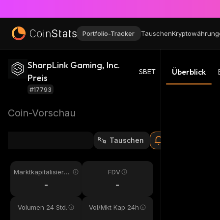
Portfolio-Tracker
Tauschen
Kryptowährung
SharpLink Gaming, Inc.
Überblick
SBET
Preis
#17793
Coin-Vorschau
Tauschen
Marktkapitalisieru
FDV
ng
-
-
Volumen 24 Std.
Vol/Mkt Kap 24h
-
-