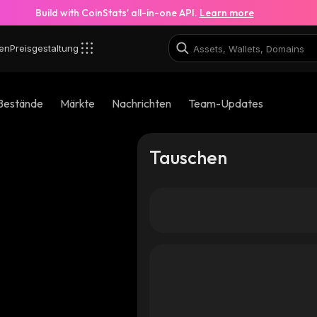
Build with CoinStats’ all-in-one API.
Learn more
en
Preisgestaltung
Bestände
Märkte
Nachrichten
Team-Updates
Tauschen