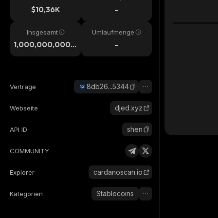
$10,36K
-
Insgesamt
Umlaufmenge
1,000,000,000,
-
000
8db26...5344
Verträge
djed.xyz
Webseite
shen
API ID
COMMUNITY
cardanoscan.io
Explorer
Stablecoins
Kategorien