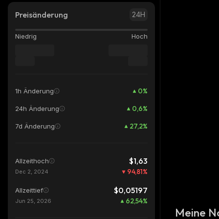
Preisänderung
24H
Niedrig
Hoch
0
%
1h Änderung
0,6
%
24h Änderung
27,2
%
7d Änderung
$1,63
Allzeithoch
94,81
%
Dec 2, 2024
$0,05197
Allzeittief
62,54
%
Jun 25, 2026
Meine N