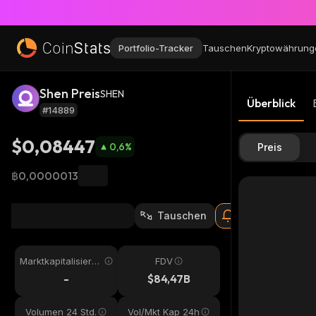
Portfolio-Tracker
Tauschen
Kryptowährung
Shen Preis
SHEN
Überblick
#14889
$0,08447
0,6
%
Preis
฿0,0000013
Tauschen
Marktkapitalisieru
FDV
ng
-
$84,47B
Volumen 24 Std.
Vol/Mkt Kap 24h