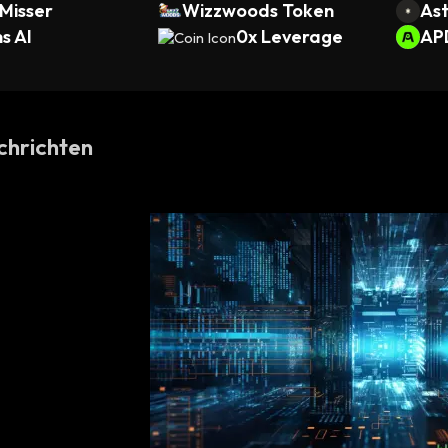
Misser
Wizzwoods Token
Ast
s AI
0x Leverage
AP
chrichten