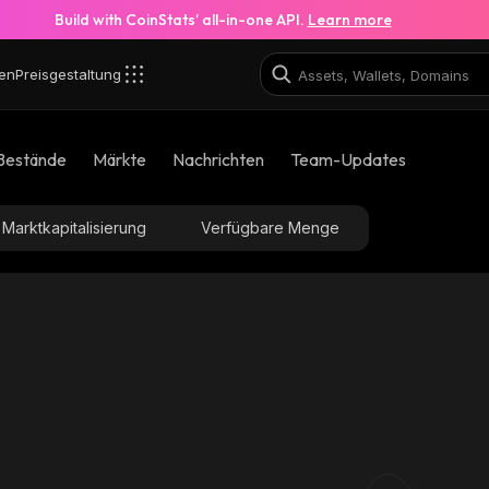
Build with CoinStats’ all-in-one API.
Learn more
en
Preisgestaltung
Bestände
Märkte
Nachrichten
Team-Updates
Marktkapitalisierung
Verfügbare Menge