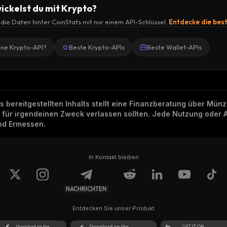
ickelst du mit Krypto?
r die Daten hinter CoinStats mit nur einem API-Schlüssel.
Entdecke die bes
ine Krypto-API?
Beste Krypto-APIs
Beste Wallet-APIs
ns bereitgestellten Inhalts stellt eine Finanzberatung über Mü
h für irgendeinen Zweck verlassen sollten. Jede Nutzung oder 
und Ermessen.
In Kontakt bleiben
NACHRICHTEN
Entdecken Sie unser Produkt