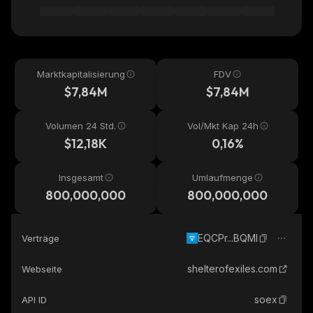
Marktkapitalisierung
FDV
$7,84M
$7,84M
Volumen 24 Std.
Vol/Mkt Kap 24h
$12,18K
0,16%
Insgesamt
Umlaufmenge
800,000,000
800,000,000
EQCPr...BQMI
Verträge
shelterofexiles.com
Webseite
soex
API ID