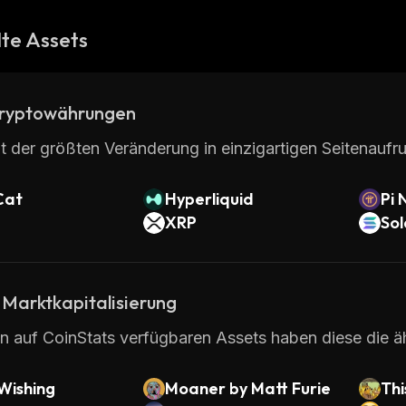
te Assets
ryptowährungen
t der größten Veränderung in einzigartigen Seitenaufru
Cat
Hyperliquid
Pi 
XRP
So
 Marktkapitalisierung
en auf CoinStats verfügbaren Assets haben diese die ä
Wishing
Moaner by Matt Furie
Thi