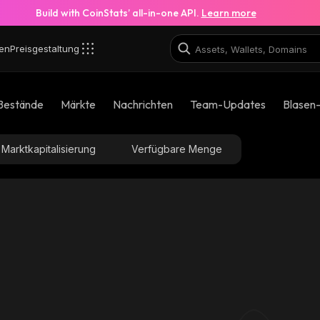
Build with CoinStats’ all-in-one API.
Learn more
en
Preisgestaltung
Bestände
Märkte
Nachrichten
Team-Updates
Blasen
Marktkapitalisierung
Verfügbare Menge