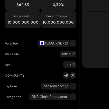
$64,83
0,32%
Insgesamt
Umlaufmenge
10,000,000,000
10,000,000,000
0x339...c3b7
Verträge
taix.ai
Webseite
taix
API ID
COMMUNITY
bscscan.com
Explorer
BNB Chain Ecosystem
Kategorien