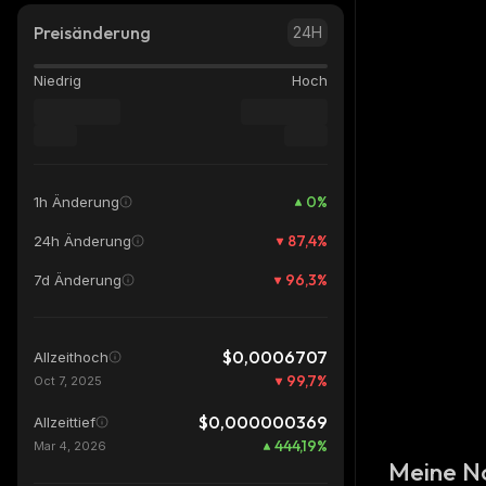
Preisänderung
24H
Niedrig
Hoch
0
%
1h Änderung
87,4
%
24h Änderung
96,3
%
7d Änderung
$0,0006707
Allzeithoch
99,7
%
Oct 7, 2025
$0,000000369
Allzeittief
444,19
%
Mar 4, 2026
Meine N