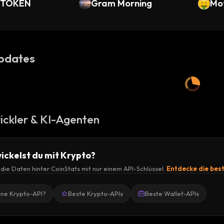
 TOKEN
Gram Morning
Mot
pdates
ickler & KI-Agenten
ickelst du mit Krypto?
r die Daten hinter CoinStats mit nur einem API-Schlüssel.
Entdecke die bes
ine Krypto-API?
Beste Krypto-APIs
Beste Wallet-APIs