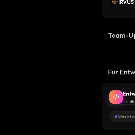
IRVUS
Team-U
Für Entw
Entw
Hol di
Was ist e