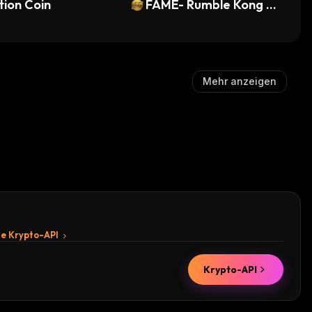
ion Coin
o
FAME- Rumble Kong L
eague
Mehr anzeigen
te Krypto-API
Krypto-API