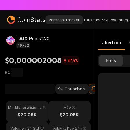
Portfolio-Tracker
Tauschen
Kryptowährung
TAIX Preis
TAIX
Überblick
#9752
$0,000002008
87,4
%
Preis
฿0
Tauschen
Marktkapitalisieru
FDV
ng
$20,08K
$20,08K
Volumen 24 Std.
Vol/Mkt Kap 24h