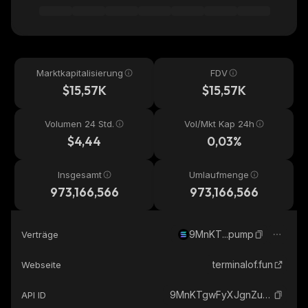
Marktkapitalisierung
FDV
$15,57K
$15,57K
Volumen 24 Std.
Vol/Mkt Kap 24h
$4,44
0,03%
Insgesamt
Umlaufmenge
973,166,566
973,166,566
9MnKT...pump
Verträge
terminalof.fun
Webseite
9MnKTgwFyXJgnZumHGT9NdHuzm98ACjkNwpLniLhpump_solana
API ID