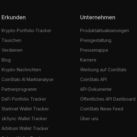
Erkunden
Unternehmen
Krypto-Portfolio-Tracker
Produktaktualisierungen
Tauschen
Preisgestaltung
Verdienen
Pressemappe
Blog
Karriere
Krypto-Nachrichten
Werbung auf CoinStats
CoinStats AI Marktanalyse
CoinStats API
Partnerprogramm
API-Dokumente
DeFi Portfolio Tracker
Öffentliches API Dashboard
Starknet Wallet Tracker
CoinStats News Feed
zkSync Wallet Tracker
Über uns
Arbitrum Wallet Tracker