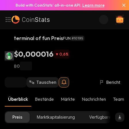
Build with CoinStats’ all-in-one API.
Learn more
terminal of fun Preis
FUN
#10195
$0,000016
0,6
%
฿0
Tauschen
Bericht
Überblick
Bestände
Märkte
Nachrichten
Team-U
Preis
Marktkapitalisierung
Verfügbare Menge