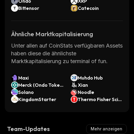
Ondo
XRP
Bittensor
Catecoin
Ähnliche Marktkapitalisierung
Unter allen auf CoinStats verfügbaren Assets
haben diese die ähnlichste
Marktkapitalisierung zu terminal of fun.
Maxi
Muhdo Hub
Merck (Ondo Token
Xian
ized)
Solano
Noodle
KingdomStarter
Thermo Fisher Scie
ntific (Ondo Tokeni
zed Stock)
Team-Updates
Mehr anzeigen