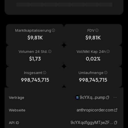
Marktkapitalisierung
FDV
$9,81K
$9,81K
Volumen 24 Std.
Vol/Mkt Kap 24h
$1,73
0,02%
Insgesamt
Umlaufmenge
998,745,715
998,745,715
9cYXq...pump
Verträge
anthropicorder.com
Webseite
9cYXqd1ggyMTjwZFWnbDuf5EfLEcLuumMG67jRkJpump_solana
API ID