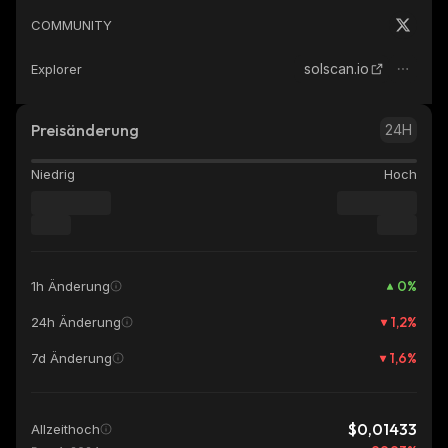
COMMUNITY
solscan.io
Explorer
Preisänderung
24H
Niedrig
Hoch
0
%
1h Änderung
1,2
%
24h Änderung
1,6
%
7d Änderung
$0,01433
Allzeithoch