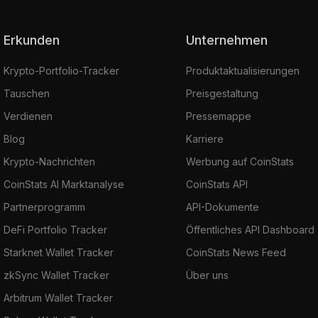
Erkunden
Unternehmen
Krypto-Portfolio-Tracker
Produktaktualisierungen
Tauschen
Preisgestaltung
Verdienen
Pressemappe
Blog
Karriere
Krypto-Nachrichten
Werbung auf CoinStats
CoinStats AI Marktanalyse
CoinStats API
Partnerprogramm
API-Dokumente
DeFi Portfolio Tracker
Öffentliches API Dashboard
Starknet Wallet Tracker
CoinStats News Feed
zkSync Wallet Tracker
Über uns
Arbitrum Wallet Tracker