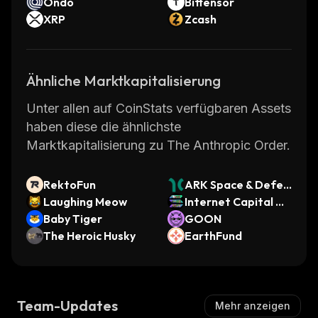
Ondo
Bittensor
XRP
Zcash
Ähnliche Marktkapitalisierung
Unter allen auf CoinStats verfügbaren Assets
haben diese die ähnlichste
Marktkapitalisierung zu The Anthropic Order.
RektoFun
ARK Space & Defen
Laughing Meow
se Innovation ETF
Internet Capital Me
Baby Tiger
(Dinari Tokenized E
mes
GOON
The Heroic Husky
TF)
EarthFund
Team-Updates
Mehr anzeigen