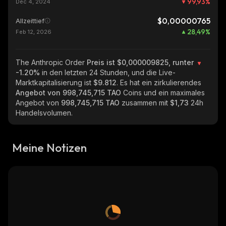
99,93
%
Dec 4, 2024
$0,00000765
Allzeittief
28,49
%
Feb 12, 2026
The Anthropic Order
Preis ist $0,000009825, runter
-1.20%
in den letzten 24 Stunden, und die Live-
Marktkapitalisierung ist
$9.812
. Es hat ein zirkulierendes
Angebot von
998,745,715 TAO
Coins und ein maximales
Angebot von
998,745,715 TAO
zusammen mit
$1,73
24h
Handelsvolumen.
Meine Notizen