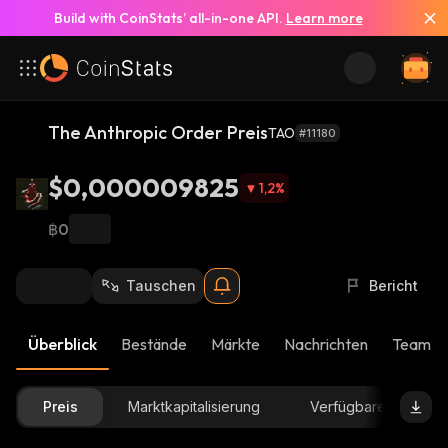
Build with CoinStats’ all-in-one API.
Learn more
The Anthropic Order Preis
TAO
#11180
$0,000009825
1,2
%
฿0
Tauschen
Bericht
Überblick
Bestände
Märkte
Nachrichten
Team-U
Preis
Marktkapitalisierung
Verfügbare Menge