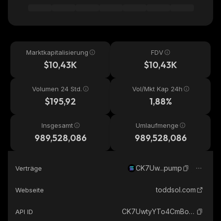
Marktkapitalisierung
FDV
$10,43K
$10,43K
Volumen 24 Std.
Vol/Mkt Kap 24h
$195,92
1,88%
Insgesamt
Umlaufmenge
989,528,086
989,528,086
CK7Uw...pump
Verträge
toddsol.com
Webseite
CK7UwtyYTo4CmBohCF9RhF6mCNDxnLMcZsCqouP9pump_solana
API ID