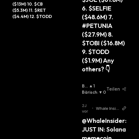
($13M) 10. $CB 
6. $SELFIE 
($5.3M) 11. $RET 
($48.6M) 7. 
($4.4M) 12. $TODD
#PETUNIA 
($27.9M) 8. 
$TOBI ($16.8M) 
9. $TODD 
($1.9M) Any 
others? 👇
Bul
1
Teilen
Lisc
Bärisch
:
0
H
:
2J
•
Whale Insid
vor
er Twitter
@WhaleInsider: 
JUST IN: Solana 
memecoin 