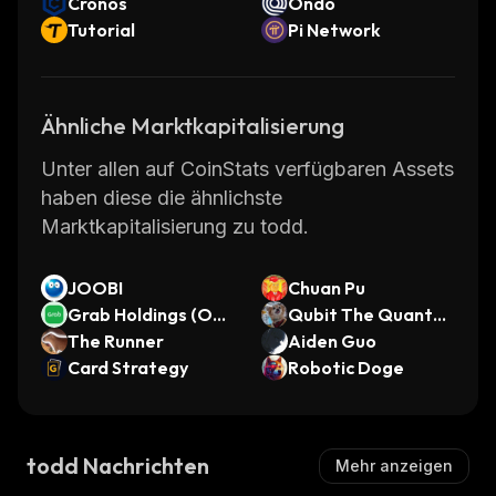
Cronos
Ondo
Tutorial
Pi Network
Ähnliche Marktkapitalisierung
Unter allen auf CoinStats verfügbaren Assets
haben diese die ähnlichste
Marktkapitalisierung zu todd.
JOOBI
Chuan Pu
Grab Holdings (Ond
Qubit The Quantu
o Tokenized Stock)
The Runner
m Dog
Aiden Guo
Card Strategy
Robotic Doge
todd Nachrichten
Mehr anzeigen