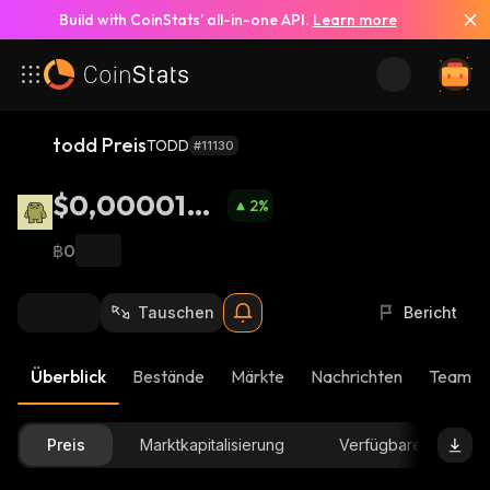
Build with CoinStats’ all-in-one API.
Learn more
todd Preis
TODD
#11130
$0,0000105
2
%
4
฿0
Tauschen
Bericht
Überblick
Bestände
Märkte
Nachrichten
Team-U
Preis
Marktkapitalisierung
Verfügbare Menge