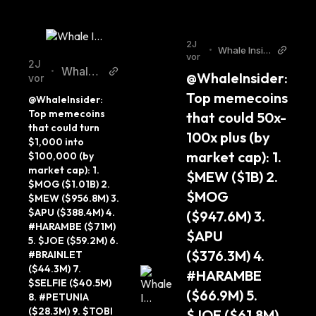
2J
•
Whale Insid
vor
er Twitter
2J
Whale I
•
@WhaleInsider: 
vor
nsider
Top memecoins 
@WhaleInsider: 
Twitter
Top memecoins 
that could 50x-
that could turn 
100x plus (by 
$1,000 into 
market cap): 1. 
$100,000 (by 
market cap): 1. 
$MEW ($1B) 2. 
$MOG ($1.01B) 2. 
$MOG 
$MEW ($956.8M) 3. 
$APU ($388.4M) 4. 
($947.6M) 3. 
#HARAMBE ($71M) 
$APU 
5. $JOE ($59.2M) 6. 
($376.3M) 4. 
#BRAINLET 
($44.3M) 7. 
#HARAMBE 
$SELFIE ($40.5M) 
($66.9M) 5. 
8. #PETUNIA 
($28.3M) 9. $TOBI 
$JOE ($61.8M) 