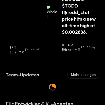
$TODD 
(@todd_cto) 
price hits a new 
all-time high of 
$0.002886.
Bul
0
Teilen
B
1
Lisc
Bärisch
:
0
Teilen
U
Bäris
0
H
:
Ll
Ch
:
I
S
C
Team-Updates
Mehr anzeigen
H
:
Für Entwickler & KI-Agenten