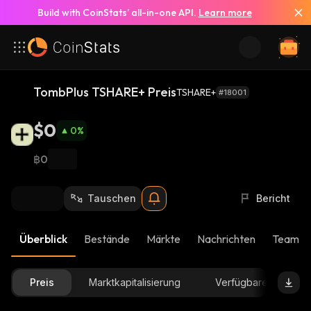
Build with CoinStats’ all-in-one API.
Learn more
TombPlus TSHARE+ Preis
TSHARE+
#18001
$0
0
%
฿0
Tauschen
Bericht
Überblick
Bestände
Märkte
Nachrichten
Team-U
Preis
Marktkapitalisierung
Verfügbare Menge