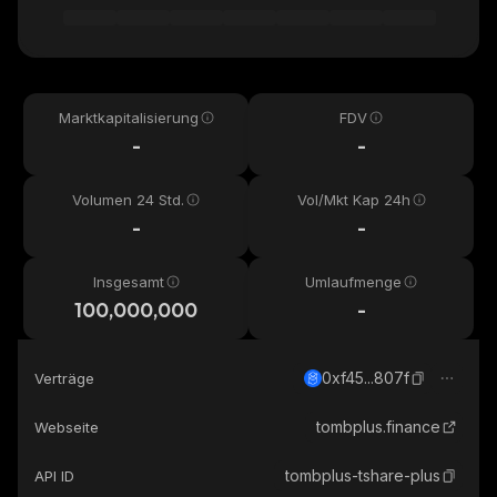
Marktkapitalisierung
FDV
-
-
Volumen 24 Std.
Vol/Mkt Kap 24h
-
-
Insgesamt
Umlaufmenge
100,000,000
-
0xf45...807f
Verträge
tombplus.finance
Webseite
tombplus-tshare-plus
API ID