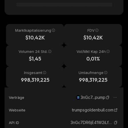
Marktkapitalisierung
FDV
$10,42K
$10,42K
Volumen 24 Std.
Vol/Mkt Kap 24h
$1,45
0,01%
Insgesamt
Umlaufmenge
998,319,225
998,319,225
3nGc7...pump
Verträge
trumpsgoldenbull.com
Webseite
3nGc7DR6jE41W2iLfvPC3ctPEPzhqAMWuvZRKXNLpump_solana
API ID