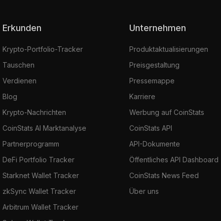
Erkunden
Unternehmen
Krypto-Portfolio-Tracker
Produktaktualisierungen
Tauschen
Preisgestaltung
Verdienen
Pressemappe
Blog
Karriere
Krypto-Nachrichten
Werbung auf CoinStats
CoinStats AI Marktanalyse
CoinStats API
Partnerprogramm
API-Dokumente
DeFi Portfolio Tracker
Öffentliches API Dashboard
Starknet Wallet Tracker
CoinStats News Feed
zkSync Wallet Tracker
Über uns
Arbitrum Wallet Tracker