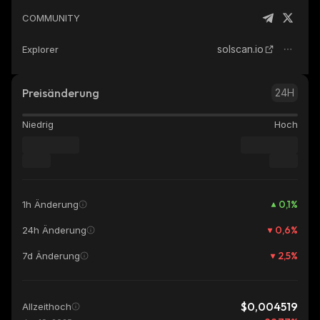
COMMUNITY
solscan.io
Explorer
Preisänderung
24H
Niedrig
Hoch
0,1
%
1h Änderung
0,6
%
24h Änderung
2,5
%
7d Änderung
$0,004519
Allzeithoch