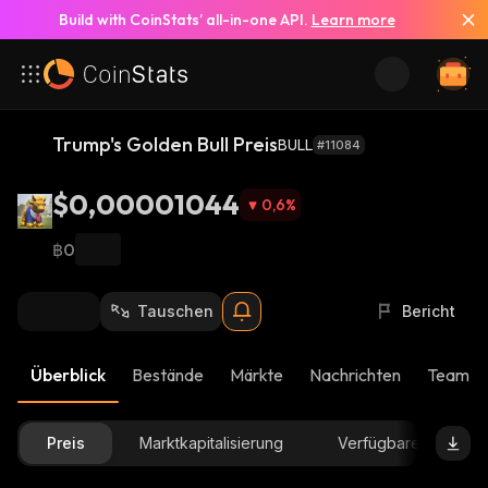
Build with CoinStats’ all-in-one API.
Learn more
Trump's Golden Bull Preis
BULL
#11084
$0,00001044
0,6
%
฿0
Tauschen
Bericht
Überblick
Bestände
Märkte
Nachrichten
Team-U
Preis
Marktkapitalisierung
Verfügbare Menge