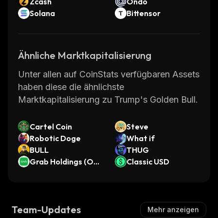
Zcash
Ondo
Solana
Bittensor
Ähnliche Marktkapitalisierung
Unter allen auf CoinStats verfügbaren Assets
haben diese die ähnlichste
Marktkapitalisierung zu Trump's Golden Bull.
Cartel Coin
Steve
Robotic Doge
What if
BULL
THUG
Grab Holdings (Ond
Classic USD
o Tokenized Stock)
Team-Updates
Mehr anzeigen