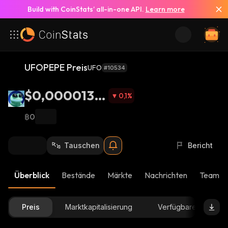
Build with CoinStats’ all-in-one API.
Learn more
UFOPEPE Preis
UFO
#10534
$0,0000134
0,1
%
9
฿0
Tauschen
Bericht
Überblick
Bestände
Märkte
Nachrichten
Team-U
Preis
Marktkapitalisierung
Verfügbare Menge