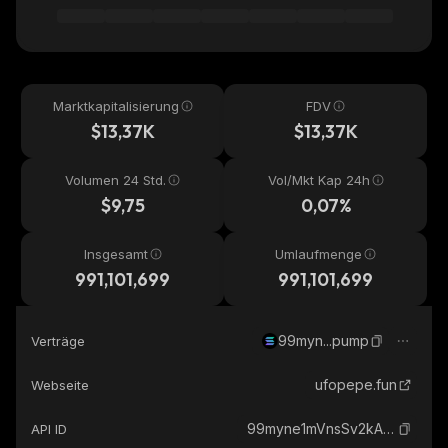
Marktkapitalisierung
FDV
$13,37K
$13,37K
Volumen 24 Std.
Vol/Mkt Kap 24h
$9,75
0,07%
Insgesamt
Umlaufmenge
991,101,699
991,101,699
99myn...pump
Verträge
ufopepe.fun
Webseite
99myne1mVnsSv2kAkzZDfNnwf5Xb4SASJnaCRXdbpump_solana
API ID