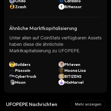
Ondo
Cardano
Zcash
Bittensor
Ähnliche Marktkapitalisierung
Unter allen auf CoinStats verfügbaren Assets
haben diese die ähnlichste
Marktkapitalisierung zu UFOPEPE.
Builders
Phteven
Pisscoin
Moona Lisa
Cybertruck
BITIZENS
Moon
MixMarvel
UFOPEPE Nachrichten
Mehr anzeigen