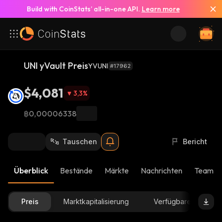
Build with CoinStats’ all-in-one API.
Learn more
UNI yVault Preis
YVUNI
#17962
$4,081
3,3
%
฿0,00006338
Tauschen
Bericht
Überblick
Bestände
Märkte
Nachrichten
Team-U
Preis
Marktkapitalisierung
Verfügbare Menge