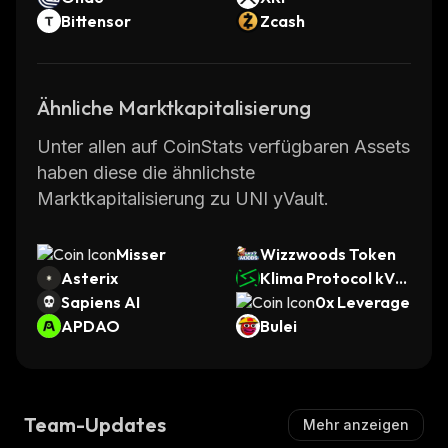
Bittensor
Zcash
Ähnliche Marktkapitalisierung
Unter allen auf CoinStats verfügbaren Assets
haben diese die ähnlichste
Marktkapitalisierung zu UNI yVault.
Misser
Wizzwoods Token
Asterix
Klima Protocol kVC
Sapiens AI
M
0x Leverage
APDAO
Bulei
Team-Updates
Mehr anzeigen