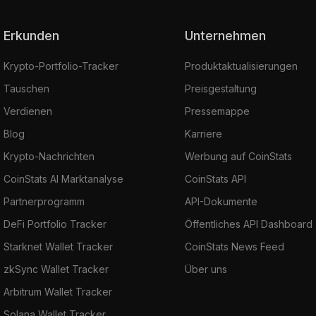
Erkunden
Unternehmen
Krypto-Portfolio-Tracker
Produktaktualisierungen
Tauschen
Preisgestaltung
Verdienen
Pressemappe
Blog
Karriere
Krypto-Nachrichten
Werbung auf CoinStats
CoinStats AI Marktanalyse
CoinStats API
Partnerprogramm
API-Dokumente
DeFi Portfolio Tracker
Öffentliches API Dashboard
Starknet Wallet Tracker
CoinStats News Feed
zkSync Wallet Tracker
Über uns
Arbitrum Wallet Tracker
Solana Wallet Tracker