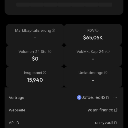
Marktkapitalisierung
FDV
-
$65,05K
Volumen 24 Std.
Vol/Mkt Kap 24h
$0
-
Insgesamt
Umlaufmenge
15,940
-
0xfbe...ed42
Verträge
yearn.finance
Webseite
uni-yvault
API ID