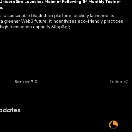
Unicorn 5ire Launches Mainnet Following 1M Monthly Testnet 
ns
e, a sustainable blockchain platform, publicly launched its
 a greener Web3 future. It incentivizes eco-friendly practices
high transaction capacity.&lt;/p&gt;
Bärisch
:
0
Teilen
pdates