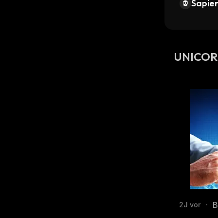
Sapien
UNICORN
B
2J vor
•