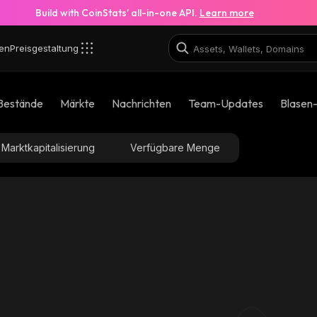
Build with CoinStats’ all-in-one API.
Learn more
en
Preisgestaltung
Bestände
Märkte
Nachrichten
Team-Updates
Blasen
Marktkapitalisierung
Verfügbare Menge