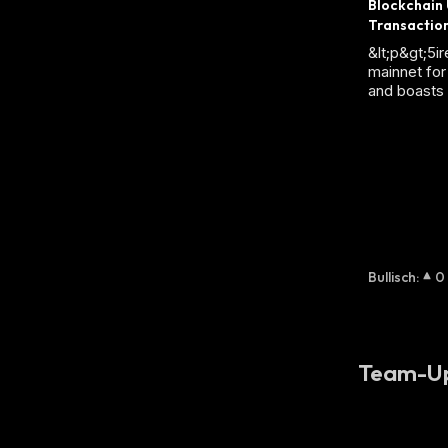
Blockchain 
Transactio
&lt;p&gt;5ir
mainnet for
and boasts 
Bullisch
:
0
Team-U