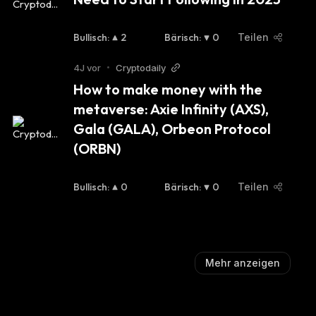
Bullisch
:
2
Bärisch
:
0
Teilen
4J vor
•
Cryptodaily
How to make money with the 
metaverse: Axie Infinity (AXS), 
Gala (GALA), Orbeon Protocol 
(ORBN)
Bullisch
:
0
Bärisch
:
0
Teilen
Mehr anzeigen