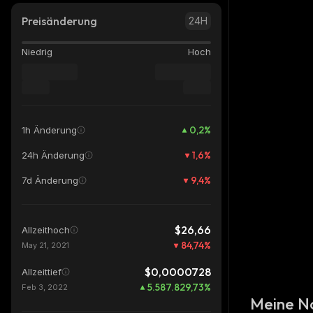
Preisänderung
24H
Niedrig
Hoch
0,2
%
1h Änderung
1,6
%
24h Änderung
9,4
%
7d Änderung
$26,66
Allzeithoch
84,74
%
May 21, 2021
$0,0000728
Allzeittief
5.587.829,73
%
Feb 3, 2022
Meine N