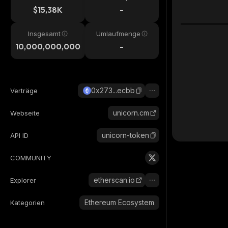
$15,38K
-
Insgesamt
Umlaufmenge
10,000,000,000
-
0x273...ecbb
Verträge
unicorn.cm
Webseite
unicorn-token
API ID
COMMUNITY
etherscan.io
Explorer
Ethereum Ecosystem
Kategorien