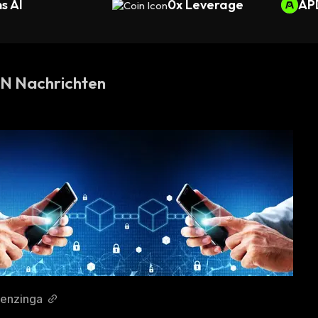
s AI
0x Leverage
AP
 Nachrichten
enzinga