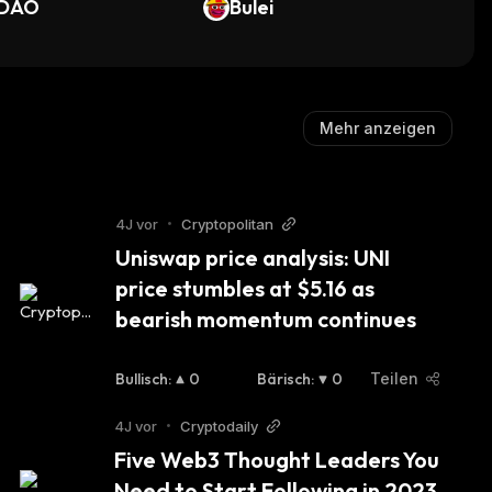
DAO
Bulei
Mehr anzeigen
4J vor
•
Cryptopolitan
Uniswap price analysis: UNI 
price stumbles at $5.16 as 
bearish momentum continues
Bullisch
:
0
Bärisch
:
0
Teilen
4J vor
•
Cryptodaily
Five Web3 Thought Leaders You 
Need to Start Following in 2023