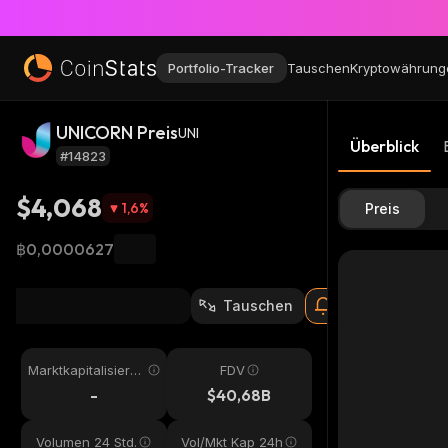
Portfolio-Tracker
Tauschen
Kryptowährung
UNICORN Preis
UNI
Überblick
#14823
$4,068
1,6
%
Preis
฿0,0000627
Tauschen
Marktkapitalisieru
FDV
ng
-
$40,68B
Volumen 24 Std.
Vol/Mkt Kap 24h