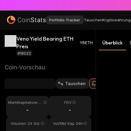
Portfolio-Tracker
Tauschen
Kryptowährung
Veno Yield Bearing ETH
Überblick
YBETH
Preis
#18022
Coin-Vorschau
Tauschen
Marktkapitalisieru
FDV
ng
-
-
Volumen 24 Std.
Vol/Mkt Kap 24h
-
-