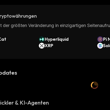
ryptowährungen
t der größten Veränderung in einzigartigen Seitenaufru
Cat
Hyperliquid
Pi 
XRP
So
pdates
ickler & KI-Agenten