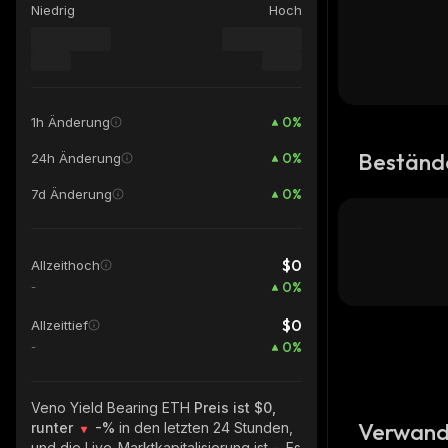
Niedrig
Hoch
0
%
1h Änderung
Beständ
0
%
24h Änderung
0
%
7d Änderung
$0
Allzeithoch
0
%
-
$0
Allzeittief
0
%
-
Veno Yield Bearing ETH
Preis ist $0,
Verwand
runter
-%
in den letzten 24 Stunden,
und die Live-Marktkapitalisierung ist
-
. Es