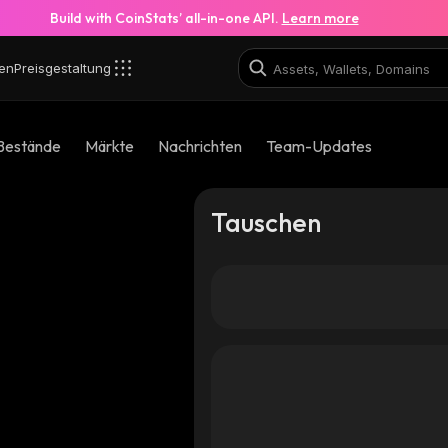
Build with CoinStats’ all-in-one API.
Learn more
en
Preisgestaltung
Bestände
Märkte
Nachrichten
Team-Updates
Tauschen