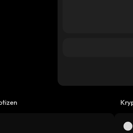
otizen
Kry