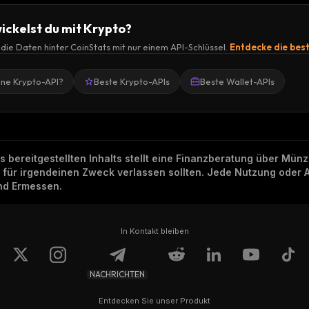
ickelst du mit Krypto?
r die Daten hinter CoinStats mit nur einem API-Schlüssel.
Entdecke die bes
ine Krypto-API?
Beste Krypto-APIs
Beste Wallet-APIs
ns bereitgestellten Inhalts stellt eine Finanzberatung über Mü
h für irgendeinen Zweck verlassen sollten. Jede Nutzung oder 
und Ermessen.
In Kontakt bleiben
NACHRICHTEN
Entdecken Sie unser Produkt