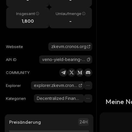
Insgesamt
Umlaufmenge
1,800
-
zkevm.cronos.org
Webseite
veno-yield-bearing-eth
API ID
COMMUNITY
explorer.zkevm.cronos.org
Explorer
Decentralized Finance (DeFi)
Kategorien
Meine N
Preisänderung
24H