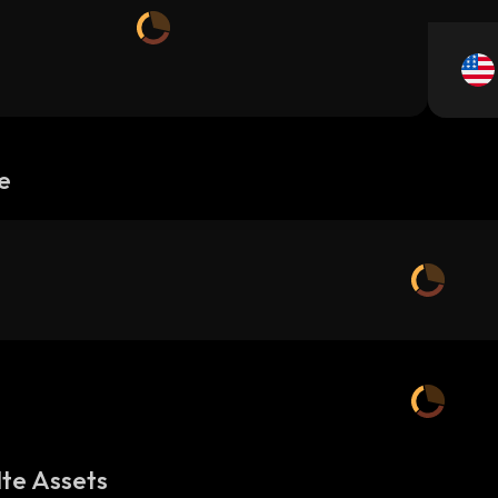
e
te Assets