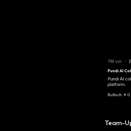
7M vor
•
Pundi AI Co
Pundi AI co
platform.
Bullisch
:
0
Team-U