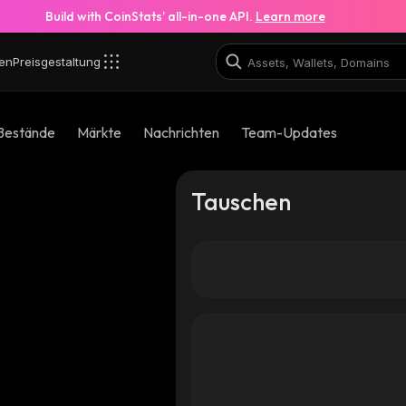
Build with CoinStats’ all-in-one API.
Learn more
en
Preisgestaltung
Bestände
Märkte
Nachrichten
Team-Updates
Tauschen