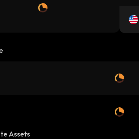
e
te Assets