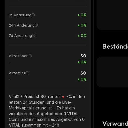
0
%
1h Änderung
0
%
24h Änderung
0
%
7d Änderung
Beständ
$0
Allzeithoch
0
%
-
$0
Allzeittief
0
%
-
VitalXP
Preis ist $0, runter
-%
in den
letzten 24 Stunden, und die Live-
Marktkapitalisierung ist
-
. Es hat ein
zirkulierendes
Angebot von
0 VITAL
Coins und ein maximales Angebot von
0
Verwand
VITAL
zusammen mit
-
24h