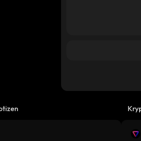
otizen
Kry