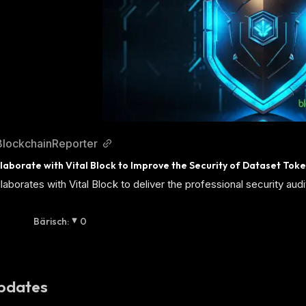
BlockchainReporter
llaborate with Vital Block to Improve the Security of Dataset Tok
llaborates with Vital Block to deliver the professional security a
Bärisch
:
0
pdates