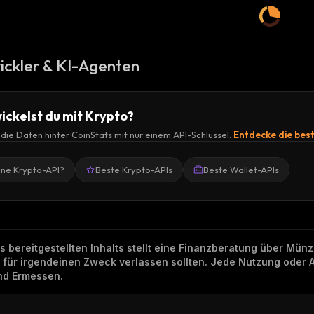
ickler & KI-Agenten
ickelst du mit Krypto?
r die Daten hinter CoinStats mit nur einem API-Schlüssel.
Entdecke die bes
ine Krypto-API?
Beste Krypto-APIs
Beste Wallet-APIs
ns bereitgestellten Inhalts stellt eine Finanzberatung über Mü
h für irgendeinen Zweck verlassen sollten. Jede Nutzung oder 
und Ermessen.