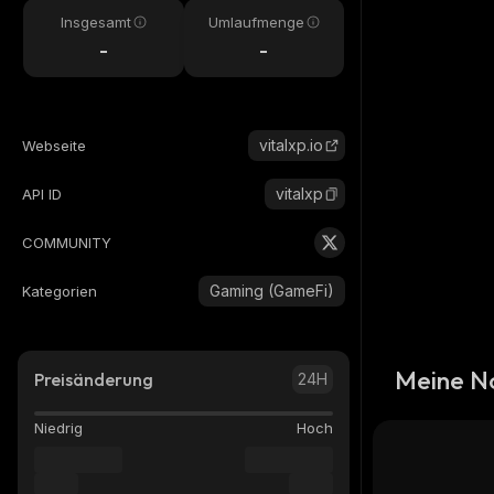
Insgesamt
Umlaufmenge
-
-
vitalxp.io
Webseite
vitalxp
API ID
COMMUNITY
Gaming (GameFi)
Kategorien
Meine N
Preisänderung
24H
Niedrig
Hoch