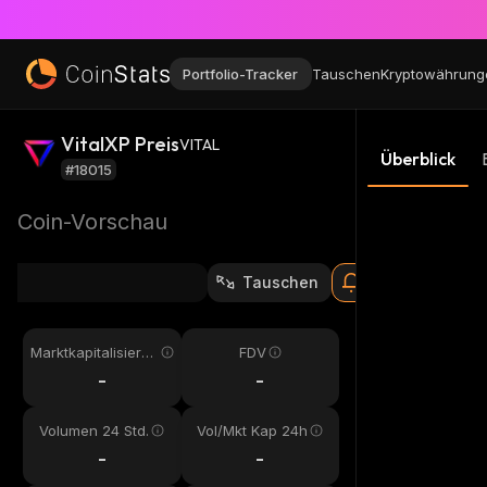
Portfolio-Tracker
Tauschen
Kryptowährung
VitalXP Preis
VITAL
Überblick
#18015
Coin-Vorschau
Tauschen
Marktkapitalisieru
FDV
ng
-
-
Volumen 24 Std.
Vol/Mkt Kap 24h
-
-