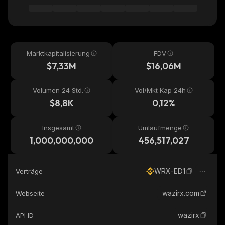
Marktkapitalisierung
FDV
$7,33M
$16,06M
Volumen 24 Std.
Vol/Mkt Kap 24h
$8,8K
0,12%
Insgesamt
Umlaufmenge
1,000,000,000
456,517,027
WRX-ED1
Verträge
wazirx.com
Webseite
wazirx
API ID