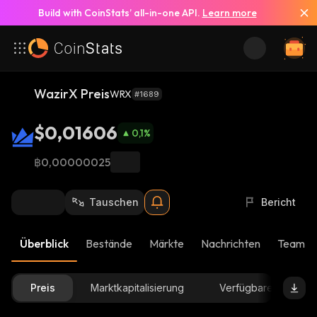
Build with CoinStats’ all-in-one API.
Learn more
WazirX Preis
WRX
#1689
$0,01606
0,1
%
฿0,00000025
Tauschen
Bericht
Überblick
Bestände
Märkte
Nachrichten
Team-U
Preis
Marktkapitalisierung
Verfügbare Menge