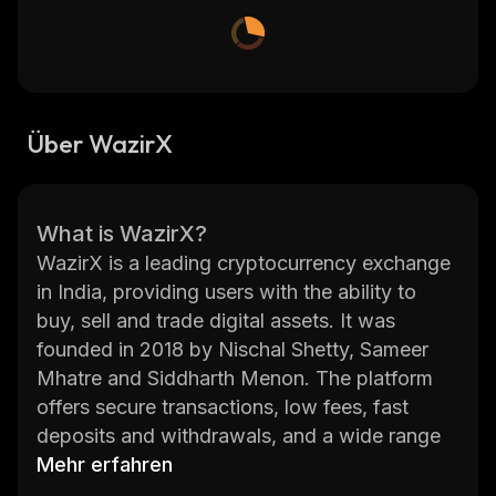
Über WazirX
What is WazirX?
WazirX is a leading cryptocurrency exchange
in India, providing users with the ability to
buy, sell and trade digital assets. It was
founded in 2018 by Nischal Shetty, Sameer
Mhatre and Siddharth Menon. The platform
offers secure transactions, low fees, fast
deposits and withdrawals, and a wide range
of trading options.
Mehr erfahren
The exchange allows users to buy Bitcoin