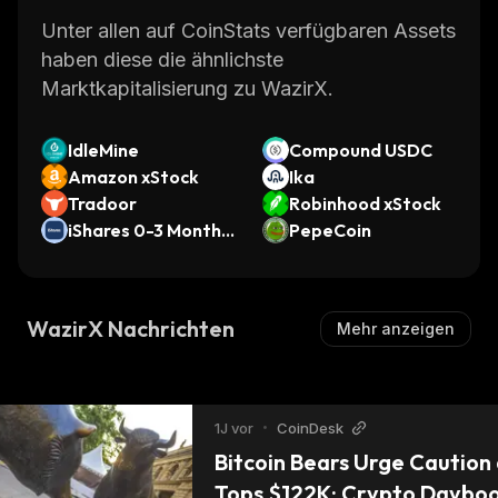
Unter allen auf CoinStats verfügbaren Assets
haben diese die ähnlichste
Marktkapitalisierung zu WazirX.
IdleMine
Compound USDC
Amazon xStock
Ika
Tradoor
Robinhood xStock
iShares 0-3 Month T
PepeCoin
reasury Bond ETF
(Ondo Tokenized E
TF)
WazirX Nachrichten
Mehr anzeigen
1J vor
•
CoinDesk
Bitcoin Bears Urge Caution 
Tops $122K: Crypto Daybo