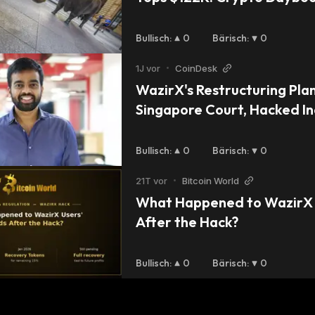
Bullisch
:
0
Bärisch
:
0
1J vor
•
CoinDesk
WazirX's Restructuring Plan
Singapore Court, Hacked In
Says 
Bullisch
:
0
Bärisch
:
0
21T vor
•
Bitcoin World
What Happened to WazirX U
After the Hack?
Bullisch
:
0
Bärisch
:
0