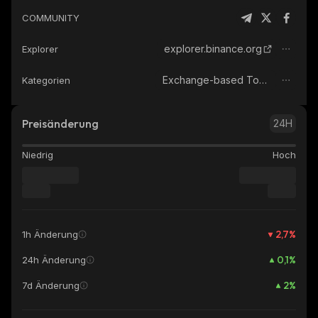
COMMUNITY
explorer.binance.org
Explorer
Exchange-based Tokens
Kategorien
Preisänderung
24H
Niedrig
Hoch
2,7
%
1h Änderung
0,1
%
24h Änderung
2
%
7d Änderung