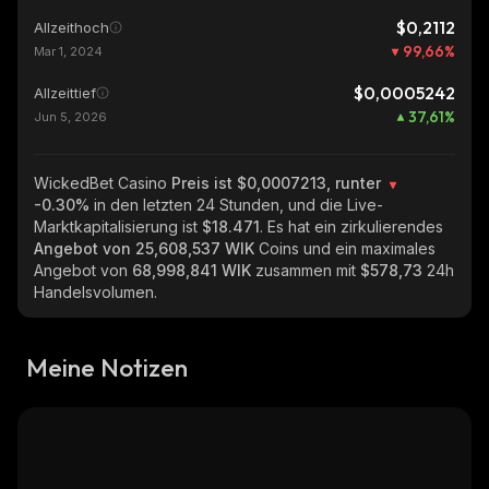
$0,2112
Allzeithoch
99,66
%
Mar 1, 2024
$0,0005242
Allzeittief
37,61
%
Jun 5, 2026
WickedBet Casino
Preis ist $0,0007213, runter
-0.30%
in den letzten 24 Stunden, und die Live-
Marktkapitalisierung ist
$18.471
. Es hat ein zirkulierendes
Angebot von
25,608,537 WIK
Coins und ein maximales
Angebot von
68,998,841 WIK
zusammen mit
$578,73
24h
Handelsvolumen.
Meine Notizen