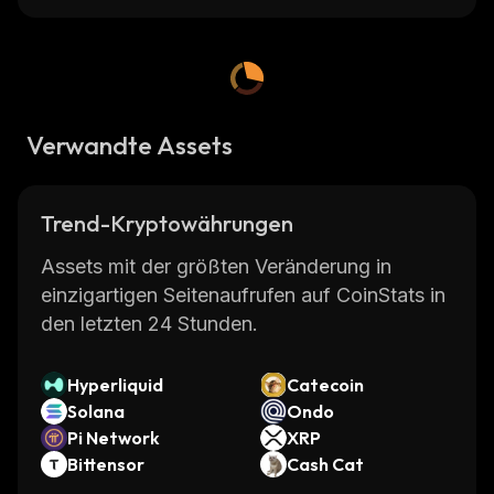
cryptocurrencies as payment methods.
Players can use their credit cards, debit cards,
e-wallets, prepaid cards, bank transfers, and
even digital currencies like Bitcoin to make
Verwandte Assets
deposits and withdrawals at the casino.
WickedBet Casino offers a wide variety of
games including slots, table games, video
Trend-Kryptowährungen
poker, live dealer games, progressive
jackpots and more. The casino also has an
Assets mit der größten Veränderung in
extensive loyalty program where players can
einzigartigen Seitenaufrufen auf CoinStats in
earn points for playing their favorite games
den letzten 24 Stunden.
which can then be exchanged for bonuses or
cash prizes. In addition to offering great
Hyperliquid
Catecoin
gaming experiences, WickedBet Casino also
Solana
Ondo
provides its customers with secure banking
Pi Network
XRP
options and excellent customer service.
Bittensor
Cash Cat
WickedBet Casino is licensed by the