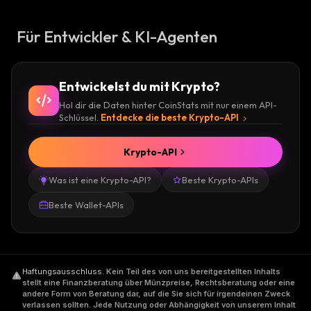
Für Entwickler & KI-Agenten
Entwickelst du mit Krypto?
Hol dir die Daten hinter CoinStats mit nur einem API-
Schlüssel.
Entdecke die beste Krypto-API
Krypto-API
Was ist eine Krypto-API?
Beste Krypto-APIs
Beste Wallet-APIs
Haftungsausschluss
.
Kein Teil des von uns bereitgestellten Inhalts
stellt eine Finanzberatung über Münzpreise, Rechtsberatung oder eine
andere Form von Beratung dar, auf die Sie sich für irgendeinen Zweck
verlassen sollten. Jede Nutzung oder Abhängigkeit von unserem Inhalt