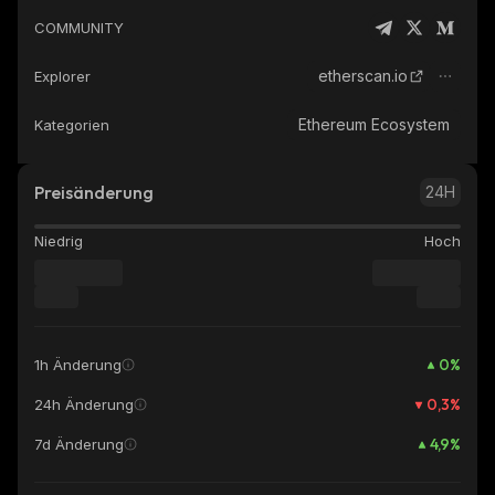
COMMUNITY
etherscan.io
Explorer
Ethereum Ecosystem
Kategorien
Preisänderung
24H
Niedrig
Hoch
0
%
1h Änderung
0,3
%
24h Änderung
4,9
%
7d Änderung