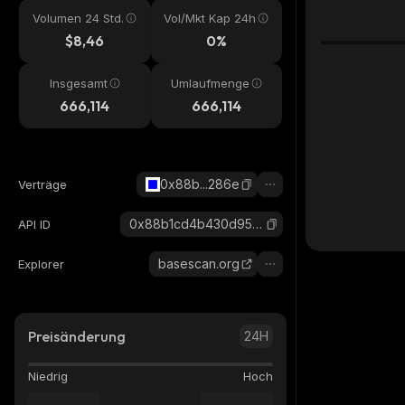
Volumen 24 Std.
Vol/Mkt Kap 24h
$8,46
0%
Insgesamt
Umlaufmenge
666,114
666,114
0x88b...286e
Verträge
0x88b1cd4b430d95b406e382c3cdbae54697a0286e_base
API ID
basescan.org
Explorer
Preisänderung
24H
Niedrig
Hoch