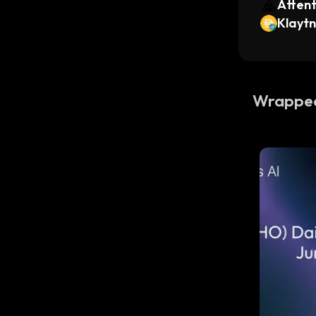
Attent
Klaytn
Wrapped