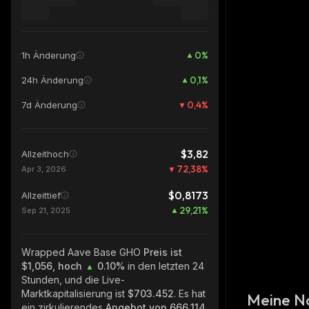
0
%
1h Änderung
0,1
%
24h Änderung
0,4
%
7d Änderung
$3,82
Allzeithoch
72,38
%
Apr 3, 2026
$0,8173
Allzeittief
29,21
%
Sep 21, 2025
Wrapped Aave Base GHO
Preis ist
$1,056, hoch
0.10%
in den letzten 24
Stunden, und die Live-
Marktkapitalisierung ist
$703.452
. Es hat
Meine N
ein zirkulierendes
Angebot von
666,114