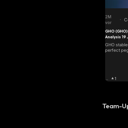
2M
C
•
vor
c
GHO (GHO) 
Analysis 19
GHO stablec
perfect peg
minimal volat
latest:
Bu
1
Llis
Ch
:
Team-U