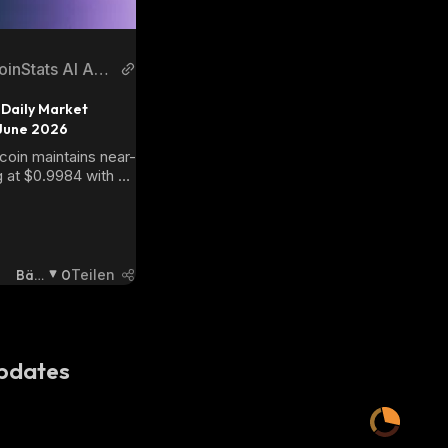
oinStats AI Arti
les
Daily Market 
 June 2026
oin maintains near-
 at $0.9984 with 
ility – here's the 
Bäri
0
Teilen
Sch
:
pdates