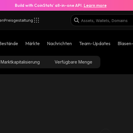
Build with CoinStats’ all-in-one API.
Learn more
en
Preisgestaltung
Bestände
Märkte
Nachrichten
Team-Updates
Blasen
Marktkapitalisierung
Verfügbare Menge