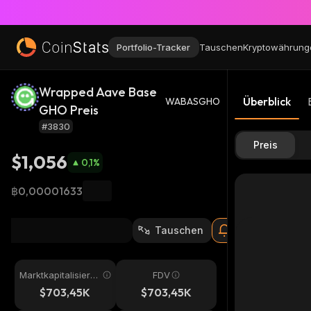
Portfolio-Tracker
Tauschen
Kryptowährung
Wrapped Aave Base
Überblick
WABASGHO
GHO Preis
#3830
Preis
$1,056
0,1
%
฿0,00001633
Tauschen
Marktkapitalisieru
FDV
ng
$703,45K
$703,45K