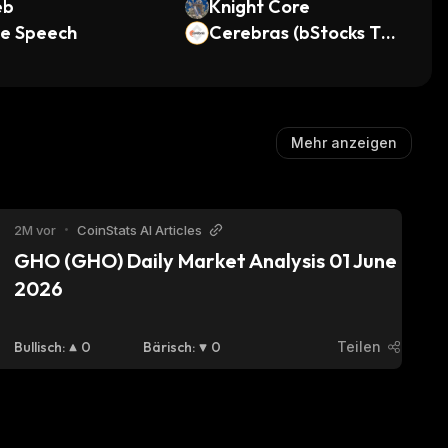
eb
Knight Core
ee Speech
Cerebras (bStocks Tok
enized Stock)
Mehr anzeigen
2M vor
•
CoinStats AI Articles
GHO (GHO) Daily Market Analysis 01 June 
2026
Bullisch
:
0
Bärisch
:
0
Teilen