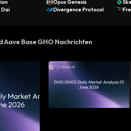
ion
Opus Genesis
Sk
 Dai
Divergence Protocol
Fr
 Aave Base GHO Nachrichten