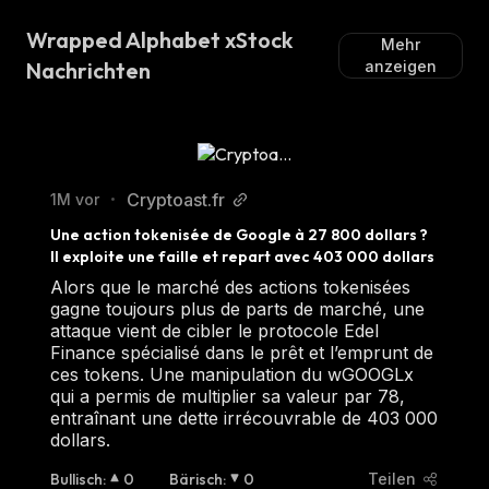
Wrapped Alphabet xStock
Mehr
Nachrichten
anzeigen
Cryptoast.fr
1M vor
•
Une action tokenisée de Google à 27 800 dollars ? 
Il exploite une faille et repart avec 403 000 dollars
Alors que le marché des actions tokenisées
gagne toujours plus de parts de marché, une
attaque vient de cibler le protocole Edel
Finance spécialisé dans le prêt et l’emprunt de
ces tokens. Une manipulation du wGOOGLx
qui a permis de multiplier sa valeur par 78,
entraînant une dette irrécouvrable de 403 000
dollars.
Bullisch
:
0
Bärisch
:
0
Teilen