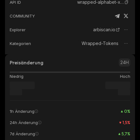
wrapped-alphabet-xstock
API ID
COMMUNITY
arbiscan.io
Explorer
Wrapped-Tokens
Kategorien
Preisänderung
24H
Niedrig
Hoch
0
%
1h Änderung
1,5
%
24h Änderung
5,7
%
7d Änderung