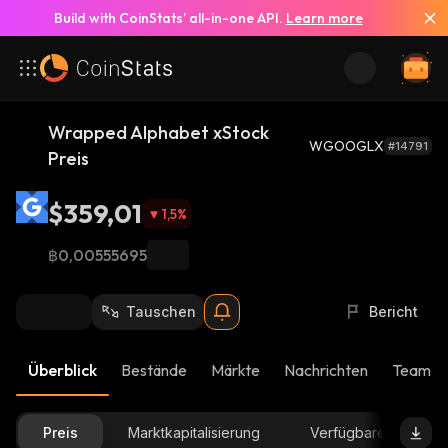
Build with CoinStats’ all-in-one API.
Learn more
Wrapped Alphabet xStock
WGOOGLX
#14791
Preis
$359,01
1,5
%
฿0,00555695
Tauschen
Bericht
Überblick
Bestände
Märkte
Nachrichten
Team-U
Preis
Marktkapitalisierung
Verfügbare Menge