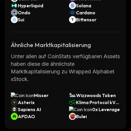
Hyperliquid
Solana
Ondo
Cardano
Sui
Bittensor
Ähnliche Marktkapitalisierung
Unter allen auf CoinStats verfügbaren Assets
haben diese die ähnlichste
Marktkapitalisierung zu Wrapped Alphabet
xStock.
Misser
Wizzwoods Token
Asterix
Klima Protocol kVC
Sapiens AI
M
0x Leverage
APDAO
Bulei