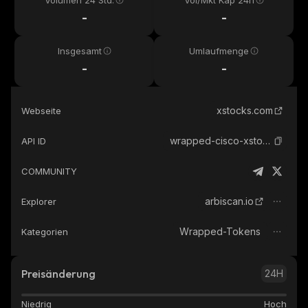
Volumen 24 Std.
Vol/Mkt Kap 24h
-
-
Insgesamt
Umlaufmenge
-
-
xstocks.com
Webseite
wrapped-cisco-xstock
API ID
COMMUNITY
arbiscan.io
Explorer
Wrapped-Tokens
Kategorien
Preisänderung
24H
Niedrig
Hoch