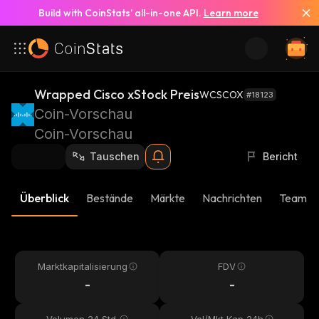
Build with CoinStats’ all-in-one API.
Learn more
Wrapped Cisco xStock Preis
WCSCOX
#18123
Coin-Vorschau
Coin-Vorschau
Tauschen
Bericht
Überblick
Bestände
Märkte
Nachrichten
Team-U
Marktkapitalisierung
FDV
-
-