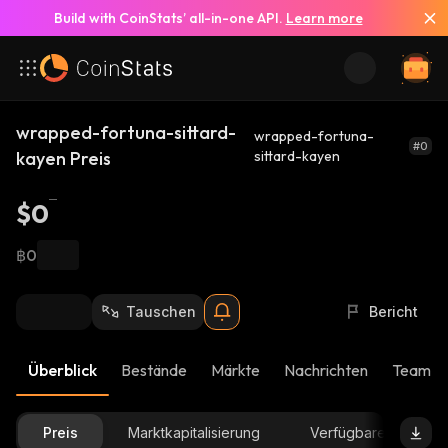
Build with CoinStats’ all-in-one API.
Learn more
wrapped-fortuna-sittard-
wrapped-fortuna-
#0
kayen Preis
sittard-kayen
$0
฿0
Tauschen
Bericht
Überblick
Bestände
Märkte
Nachrichten
Team-U
Preis
Marktkapitalisierung
Verfügbare Menge