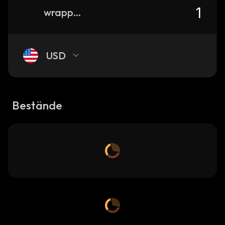
wrapped-fortuna-sittard-kayen
USD
Bestände