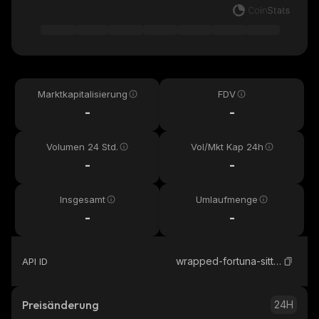
Marktkapitalisierung
FDV
-
-
Volumen 24 Std.
Vol/Mkt Kap 24h
-
-
Insgesamt
Umlaufmenge
-
-
wrapped-fortuna-sittard-kayen
API ID
Preisänderung
24H