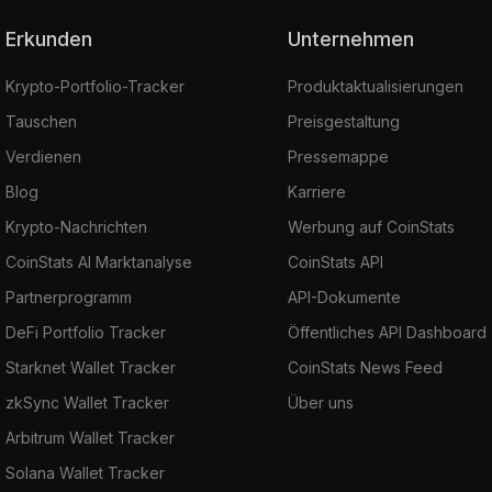
Erkunden
Unternehmen
Krypto-Portfolio-Tracker
Produktaktualisierungen
Tauschen
Preisgestaltung
Verdienen
Pressemappe
Blog
Karriere
Krypto-Nachrichten
Werbung auf CoinStats
CoinStats AI Marktanalyse
CoinStats API
Partnerprogramm
API-Dokumente
DeFi Portfolio Tracker
Öffentliches API Dashboard
Starknet Wallet Tracker
CoinStats News Feed
zkSync Wallet Tracker
Über uns
Arbitrum Wallet Tracker
Solana Wallet Tracker