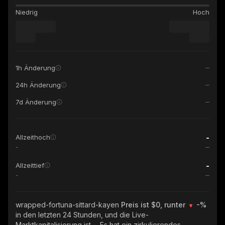
Niedrig
Hoch
1h Änderung
24h Änderung
7d Änderung
-
Allzeithoch
-
-
Allzeittief
-
wrapped-fortuna-sittard-kayen
Preis ist $0, runter
-%
in den letzten 24 Stunden, und die Live-
Marktkapitalisierung ist
-
. Es hat ein zirkulierendes