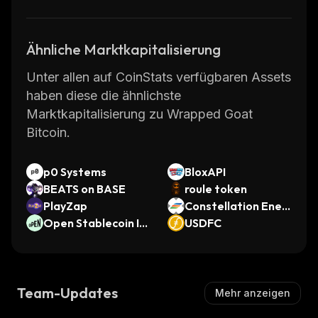
Ähnliche Marktkapitalisierung
Unter allen auf CoinStats verfügbaren Assets
haben diese die ähnlichste
Marktkapitalisierung zu Wrapped Goat
Bitcoin.
p0 Systems
BloxAPI
BEATS on BASE
roule token
PlayZap
Constellation Ener
Open Stablecoin In
gy Corporation xSt
USDFC
dex
ock
Team-Updates
Mehr anzeigen