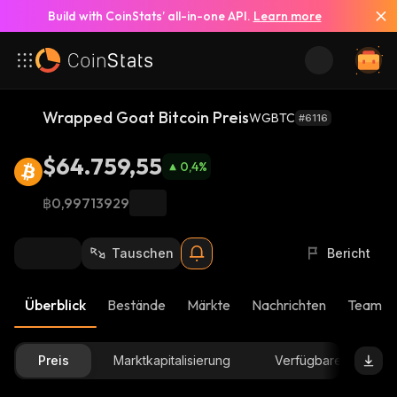
Build with CoinStats’ all-in-one API.
Learn more
Wrapped Goat Bitcoin Preis
WGBTC
#6116
$64.759,55
0,4
%
฿0,99713929
Tauschen
Bericht
Überblick
Bestände
Märkte
Nachrichten
Team-U
Preis
Marktkapitalisierung
Verfügbare Menge