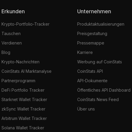
Erkunden
Unternehmen
Krypto-Portfolio-Tracker
Produktaktualisierungen
Tauschen
Preisgestaltung
Verdienen
Pressemappe
Blog
Karriere
Krypto-Nachrichten
Werbung auf CoinStats
CoinStats AI Marktanalyse
CoinStats API
Partnerprogramm
API-Dokumente
DeFi Portfolio Tracker
Öffentliches API Dashboard
Starknet Wallet Tracker
CoinStats News Feed
zkSync Wallet Tracker
Über uns
Arbitrum Wallet Tracker
Solana Wallet Tracker