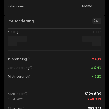
Meme
Kategorien
Preisänderung
24H
Niedrig
Hoch
0,1
%
1h Änderung
0,4
%
24h Änderung
3,2
%
7d Änderung
$124.609
Allzeithoch
48,03
%
Oct 4, 2025
$57.253
Allzeittief