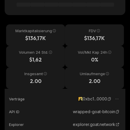
Marktkapitalisierung
FDV
$136,17K
$136,17K
Volumen 24 Std.
Vol/Mkt Kap 24h
$1,62
0%
Insgesamt
Umlaufmenge
2.00
2.00
0xbc1...0000
Verträge
wrapped-goat-bitcoin
API ID
explorer.goat.network
Explorer