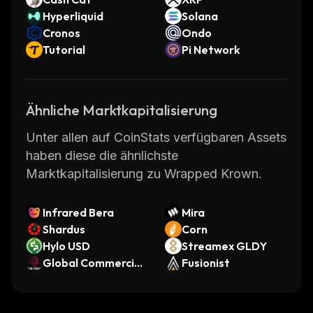
Hyperliquid
Solana
Cronos
Ondo
Tutorial
Pi Network
Ähnliche Marktkapitalisierung
Unter allen auf CoinStats verfügbaren Assets
haben diese die ähnlichste
Marktkapitalisierung zu Wrapped Krown.
Infrared Bera
Mira
Shardus
Corn
Hylo USD
Streamex GLDY
Global Commercial
Fusionist
Business