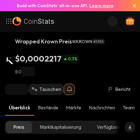
Build with CoinStats’ all-in-one API.
Learn more
Wrapped Krown Preis
WKROWN
#1355
$0,0002217
0,3
%
฿0
Tauschen
Bericht
Überblick
Bestände
Märkte
Nachrichten
Team-U
Preis
Marktkapitalisierung
Verfügbare Menge