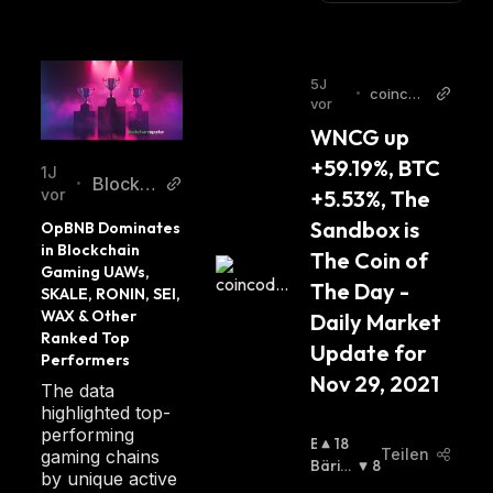
5J
•
coincod
vor
ex
WNCG up 
+59.19%, BTC 
1J
Blockc
•
+5.53%, The 
vor
hainRe
Sandbox is 
OpBNB Dominates 
porter
in Blockchain 
The Coin of 
Gaming UAWs, 
The Day - 
SKALE, RONIN, SEI, 
WAX & Other 
Daily Market 
Ranked Top 
Update for 
Performers
Nov 29, 2021
The data
highlighted top-
performing
B
18
Teilen
gaming chains
U
Bäris
8
by unique active
Ll
Ch
: