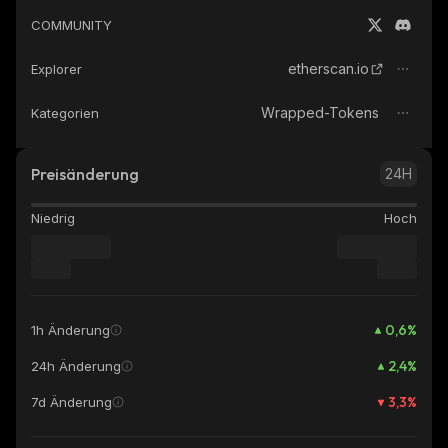
COMMUNITY
etherscan.io
Explorer
Wrapped-Tokens
Kategorien
Preisänderung
24H
Niedrig
Hoch
0,6
%
1h Änderung
2,4
%
24h Änderung
3,3
%
7d Änderung