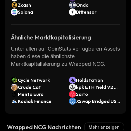
Zcash
Ondo
Solana
Bittensor
Ähnliche Marktkapitalisierung
Unter allen auf CoinStats verfügbaren Assets
haben diese die ähnlichste
Marktkapitalisierung zu Wrapped NCG.
Cycle Network
Holdstation
Crude Cat
kpk ETH Yield V2 M
Mento Euro
orpho Vault (Ether
Saito
Kodiak Finance
eum)
XSwap Bridged USD
C (0G)
Wrapped NCG Nachrichten
Mehr anzeigen