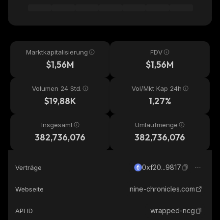
Marktkapitalisierung
FDV
$1,56M
$1,56M
Volumen 24 Std.
Vol/Mkt Kap 24h
$19,88K
1,27%
Insgesamt
Umlaufmenge
382,736,076
382,736,076
0xf20...9817
Verträge
nine-chronicles.com
Webseite
wrapped-ncg
API ID