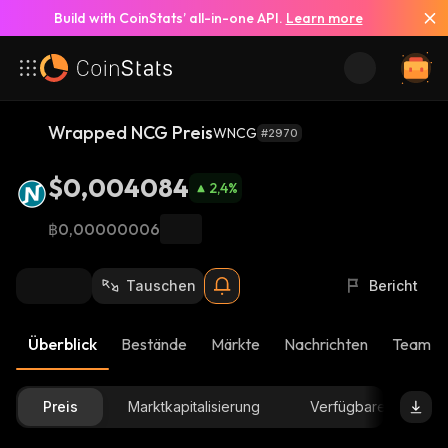
Build with CoinStats’ all-in-one API.
Learn more
Wrapped NCG Preis
WNCG
#2970
$0,004084
2,4
%
฿0,00000006
Tauschen
Bericht
Überblick
Bestände
Märkte
Nachrichten
Team-U
Preis
Marktkapitalisierung
Verfügbare Menge