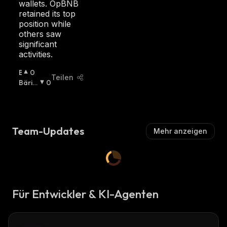
wallets. OpBNB
I
retained its top
S
position while
C
others saw
H
significant
:
activities.
B
0
Teilen
U
Bäris
0
Ll
Ch
:
I
S
C
Team-Updates
Mehr anzeigen
H
:
Für Entwickler & KI-Agenten