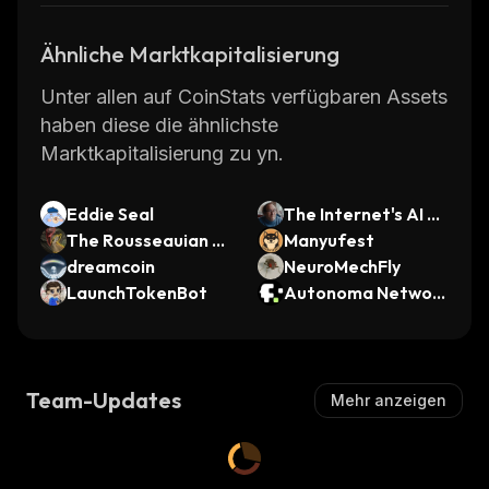
Ähnliche Marktkapitalisierung
Unter allen auf CoinStats verfügbaren Assets
haben diese die ähnlichste
Marktkapitalisierung zu yn.
Eddie Seal
The Internet's AI Pu
The Rousseauian D
nching Bag
Manyufest
eer
dreamcoin
NeuroMechFly
LaunchTokenBot
Autonoma Networ
k
Team-Updates
Mehr anzeigen