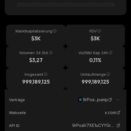
Marktkapitalisierung
FDV
$3K
$3K
Volumen 24 Std.
Vol/Mkt Kap 24h
$3,27
0,11%
Insgesamt
Umlaufmenge
999,189,125
999,189,125
9rPoa...pump
Verträge
x.com
Webseite
9rPoaV7XE1uCYYGrFmzEX8Fa8kEVP3xDsdwypC5qpump_solana
API ID