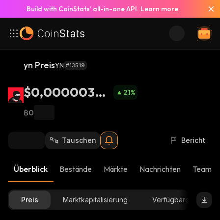
Build with CoinStats’ all-in-one API.
Learn more
yn Preis
YN
#13519
$0,00000300
2,1
%
7
฿0
Tauschen
Bericht
Überblick
Bestände
Märkte
Nachrichten
Team-U
Preis
Marktkapitalisierung
Verfügbare Menge