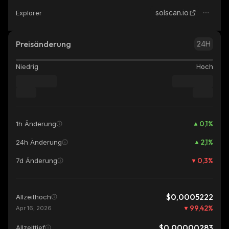
solscan.io
Explorer
Preisänderung
24H
Niedrig
Hoch
0,1
%
1h Änderung
2,1
%
24h Änderung
0,3
%
7d Änderung
$0,0005222
Allzeithoch
99,42
%
Apr 16, 2026
$0,00000283
Allzeittief