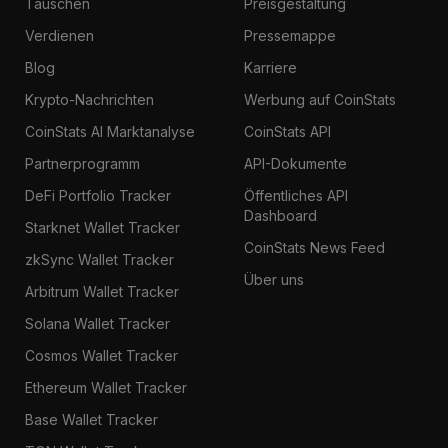
Tauschen
Preisgestaltung
Verdienen
Pressemappe
Blog
Karriere
Krypto-Nachrichten
Werbung auf CoinStats
CoinStats AI Marktanalyse
CoinStats API
Partnerprogramm
API-Dokumente
DeFi Portfolio Tracker
Öffentliches API
Dashboard
Starknet Wallet Tracker
CoinStats News Feed
zkSync Wallet Tracker
Über uns
Arbitrum Wallet Tracker
Solana Wallet Tracker
Cosmos Wallet Tracker
Ethereum Wallet Tracker
Base Wallet Tracker