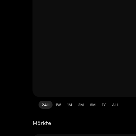
24H
1W
1M
3M
6M
1Y
ALL
Märkte