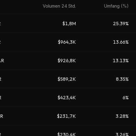
Volumen 24 Std.
Umfang (%)
R
$1,8M
25.39%
R
$964,3K
13.66%
AR
$926,8K
13.13%
R
$589,2K
8.35%
R
$423,4K
6%
R
$231,7K
3.28%
R
$230,4K
3.26%