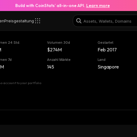
Build with CoinStats’ all-in-one API.
Learn more
en
Preisgestaltung
men 24 Std.
Volumen 30d
Gestartet
M
$274M
Feb 2017
men 7d
Anzahl Märkte
Land
4M
145
Singapore
 account to your portfolio