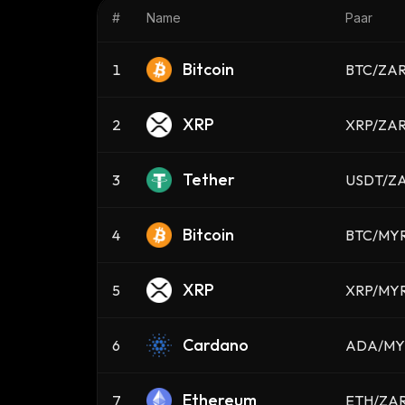
#
Name
Paar
Bitcoin
1
BTC/ZA
XRP
2
XRP/ZA
Tether
3
USDT/Z
Bitcoin
4
BTC/MY
XRP
5
XRP/MY
Cardano
6
ADA/MY
Ethereum
7
ETH/ZA