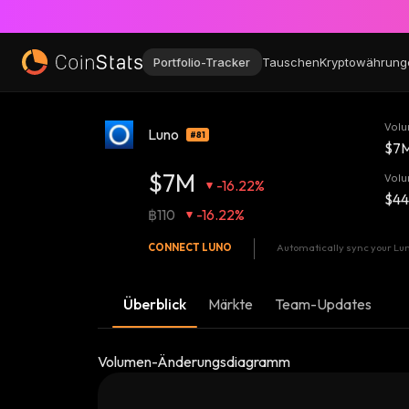
Portfolio-Tracker
Tauschen
Kryptowährung
Volu
Luno
#81
$7
$7M
Volu
-16.22%
$4
฿110
-16.22%
CONNECT
LUNO
Automatically sync your Luno
Überblick
Märkte
Team-Updates
Volumen-Änderungsdiagramm