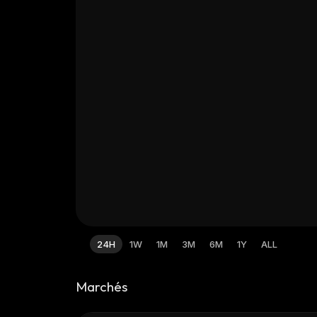
24H
1W
1M
3M
6M
1Y
ALL
Marchés