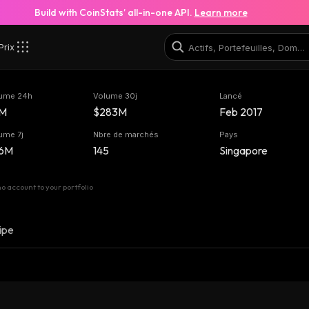
Build with CoinStats’ all-in-one API.
Learn more
Prix
ume 24h
Volume 30j
Lancé
M
$283M
Feb 2017
ume 7j
Nbre de marchés
Pays
6M
145
Singapore
 account to your portfolio
ipe