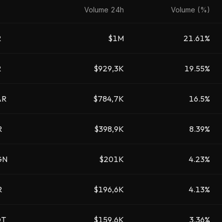
Volume 24h
Volume (%)
R
$1M
21.61%
R
$929,3K
19.55%
AR
$784,7K
16.5%
R
$398,9K
8.39%
GN
$201K
4.23%
R
$196,6K
4.13%
DT
$159,6K
3.36%