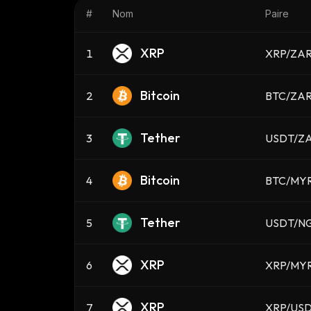
#
Nom
Paire
XRP
1
XRP/ZA
Bitcoin
2
BTC/ZA
Tether
3
USDT/Z
Bitcoin
4
BTC/MY
Tether
5
USDT/N
XRP
6
XRP/MY
XRP
7
XRP/US