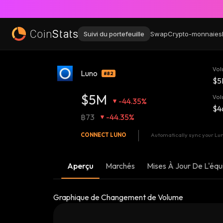
Suivi du portefeuille
Swap
Crypto-monnaies
Vol
Luno
#82
$5
$5M
Vol
-44.35%
$4
฿73
-44.35%
CONNECT
LUNO
Automatically sync your Luno
Aperçu
Marchés
Mises À Jour De L'équ
Graphique de Changement de Volume