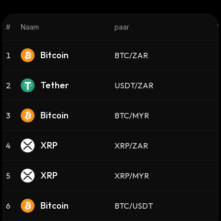
#
Naam
paar
V
Bitcoin
1
BTC/ZAR
Tether
2
USDT/ZAR
Bitcoin
3
BTC/MYR
XRP
4
XRP/ZAR
XRP
5
XRP/MYR
Bitcoin
6
BTC/USDT