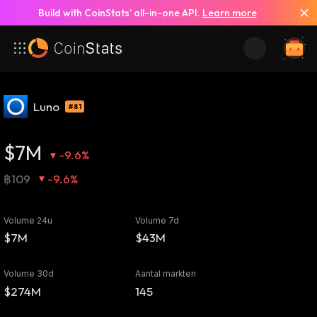
Build with CoinStats’ all-in-one API.
Learn more
Luno
#81
$7M
-9.6%
฿109
-9.6%
Volume 24u
Volume 7d
$7M
$43M
Volume 30d
Aantal markten
$274M
145