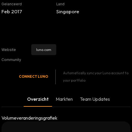
Gelanceerd
Land
Feb 2017
Singapore
luno.com
Website
Community
Automatically sync your Luno account to
CONNECT
LUNO
your portfolio
Overzicht
Markten
Team Updates
Volumeveranderingsgrafiek