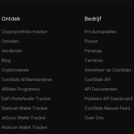
Ontdek
Bedrijf
Cryptoportfolio-tracker
Productupdates
Omruilen
Prijzen
Verdienen
Persmap
Blog
Carrières
Cryptonieuws
Adverteer op CoinStats
CoinStats AI Marktanalyse
CoinStats API
Affiliate Programma
API Documenten
DeFi Portefeuille Tracker
Publieke API Dashboard
Starknet Wallet Tracker
CoinStats Nieuws Feed
zkSync Wallet Tracker
Over Ons
Arbitrum Wallet Tracker