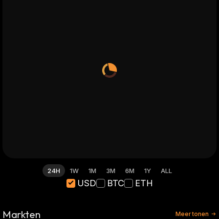
24H
1W
1M
3M
6M
1Y
ALL
USD
BTC
ETH
Markten
Meer tonen