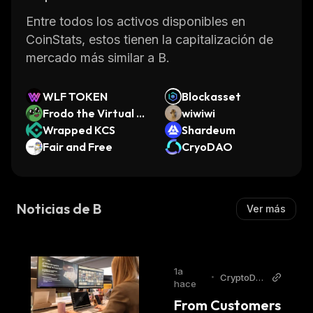
Entre todos los activos disponibles en
CoinStats, estos tienen la capitalización de
mercado más similar a B.
WLF TOKEN
Blockasset
Frodo the Virtual S
wiwiwi
amurai
Wrapped KCS
Shardeum
Fair and Free
CryoDAO
Noticias de B
Ver más
1a
•
CryptoDail
hace
y
From Customers 