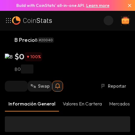
Build with CoinStats’ all-in-one API.
Learn more
B Precio
B
#20040
$0
100
%
฿0
Swap
Reportar
Información General
Valores En Cartera
Mercados