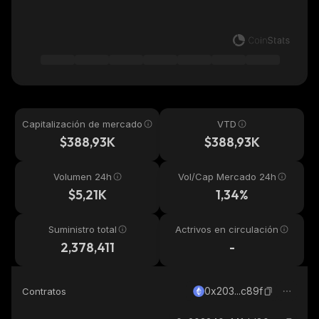
Capitalización de mercado
VTD
$388,93K
$388,93K
Volumen 24h
Vol/Cap Mercado 24h
$5,21K
1,34%
Suministro total
Actrivos en circulación
2,378,411
-
0x203...c89f
Contratos