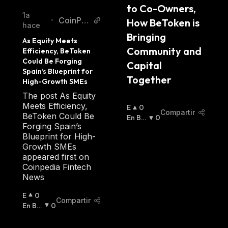
to Co-Owners, 
1a
CoinPe
How BeToken is 
•
hace
dia
Bringing 
As Equity Meets 
Community and 
Efficiency, BeToken 
Could Be Forging 
Capital 
Spain’s Blueprint for 
Together
High-Growth SMEs
The post As Equity
Meets Efficiency,
E
0
Compartir
BeToken Could Be
N
En Baj
0
Forging Spain’s
A
A
:
Blueprint for High-
L
Growth SMEs
Z
appeared first on
A
Coinpedia Fintech
:
News
E
0
Compartir
N
En Baj
0
A
A
:
L