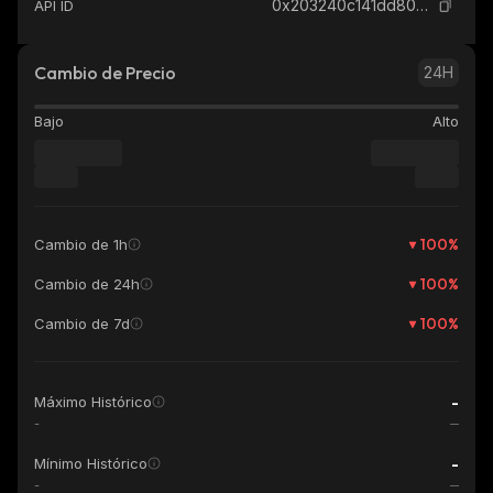
0x203240c141dd80dcefc43f782a1321bbdf8dc89f_ethereum
API ID
Cambio de Precio
24H
Bajo
Alto
100
%
Cambio de 1h
100
%
Cambio de 24h
100
%
Cambio de 7d
-
Máximo Histórico
-
-
Mínimo Histórico
-