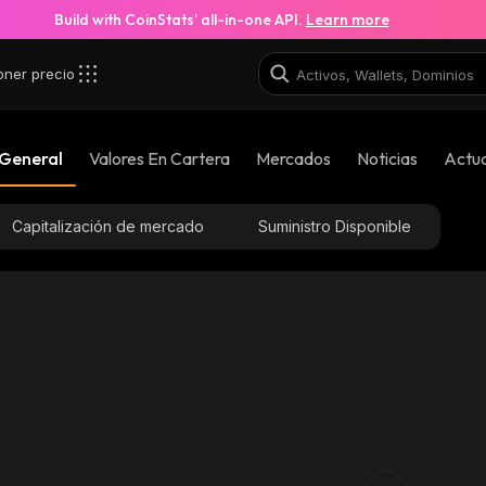
Build with CoinStats’ all-in-one API.
Learn more
oner precio
 General
Valores En Cartera
Mercados
Noticias
Actua
Capitalización de mercado
Suministro Disponible