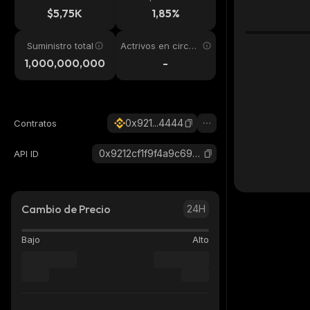
24h
$5,75K
1,85%
Suministro total
Actrivos en circul
ación
1,000,000,000
-
0x921...4444
Contratos
0x9212cf1f9f4a9c69bb010146ba5b0725169d4444_binance_smart
API ID
Cambio de Precio
24H
Bajo
Alto