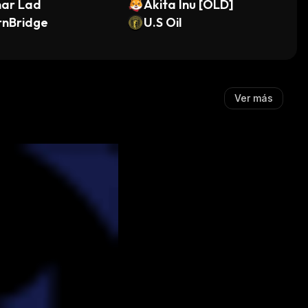
nar Lad
Akita Inu [OLD]
rnBridge
U.S Oil
Ver más