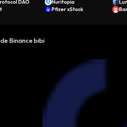
Protocol DAO
Nuritopia
Lu
t
Pfizer xStock
Ba
 de Binance bibi