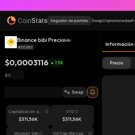
Seguidor de portolio
Swap
Criptomonedas
P
Binance bibi Precio
bibi
Información
#20262
$0,0003116
7,5
%
Precio
฿0
Swap
Capitalización de
VTD
mercado
$311,56K
$311,56K
Volumen 24h
Vol/Cap Mercado