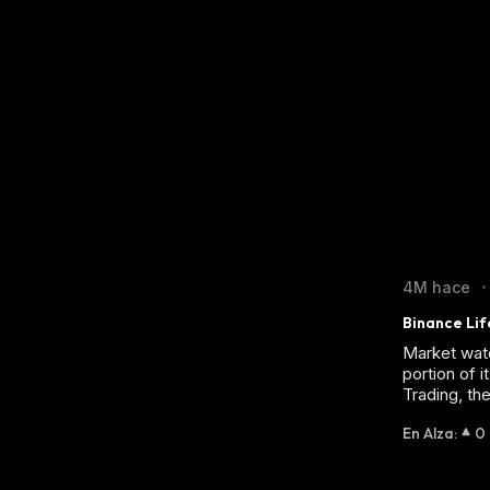
4M hace
•
Binance Lif
Market watc
portion of 
Trading, the
En Alza
:
0