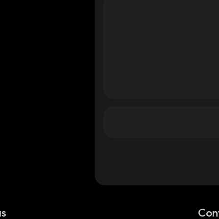
as
Con