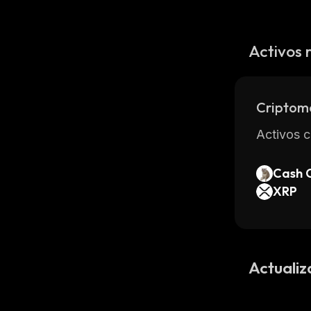
Activos 
Criptom
Activos c
Cash 
XRP
Actualiz