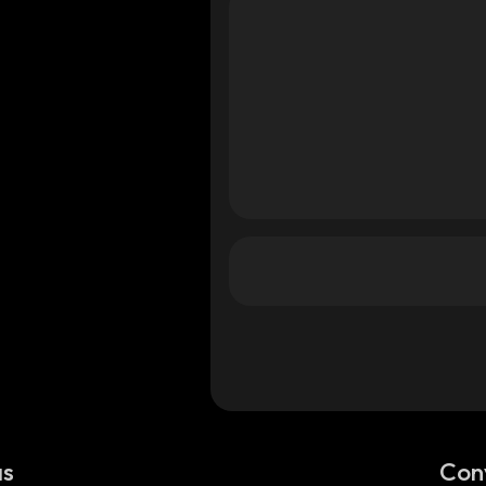
eum
eum
as
Con