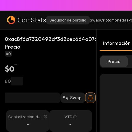
Seguidor de portolio
Swap
Criptomonedas
P
0xac8f6a7320492df3d2cec664a0768ac74aa565f
Información
Precio
#0
Precio
$0
฿0
Swap
Capitalización de
VTD
mercado
-
-