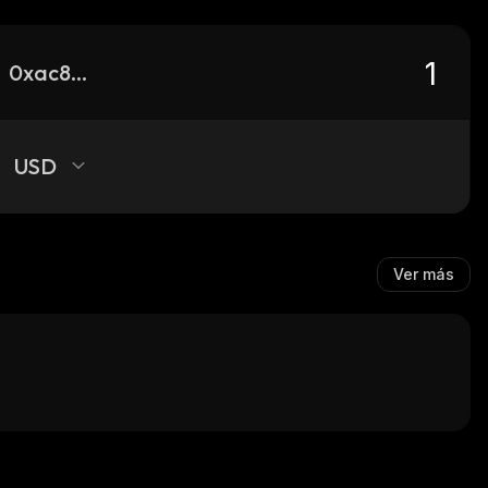
0xac8f6a7320492df3d2cec664a0768ac74aa565fc_ethereum
USD
Ver más