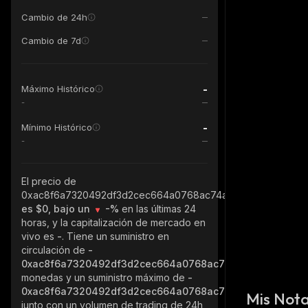
Cambio de 24h
Cambio de 7d
-
Máximo Histórico
-
-
Mínimo Histórico
-
El precio de
0xac8f6a7320492df3d2cec664a0768ac74aa565fc_ethereum
es $0, bajo un
-%
en las últimas 24
horas, y la capitalización de mercado en
vivo es
-
. Tiene un suministro en
circulación de
-
0xac8f6a7320492df3d2cec664a0768ac74aa565fc_ether
monedas y un suministro máximo de
-
0xac8f6a7320492df3d2cec664a0768ac74aa565fc_ether
Mis Not
junto con un volumen de trading de 24h