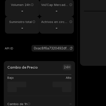
Volumen 24h
Vol/Cap Mercado
24h
-
-
Suministro total
Actrivos en circul
ación
-
-
0xac8f6a7320492df3d2cec664a0768ac74aa565fc_ethereum
API ID
Cambio de Precio
24H
Bajo
Alto
Cambio de 1h