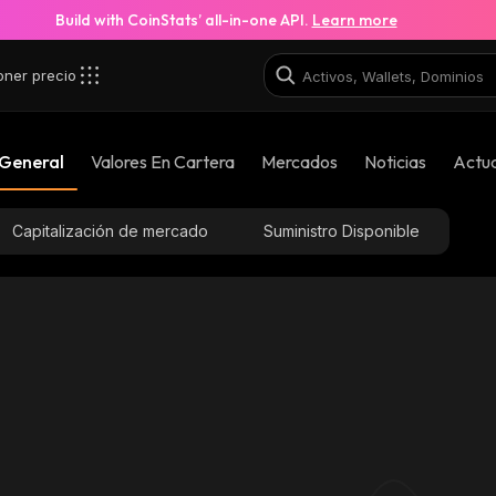
Build with CoinStats’ all-in-one API.
Learn more
oner precio
c_ethereum
 General
Valores En Cartera
Mercados
Noticias
Actua
0xac8f6a7320492df3d2cec664a0768ac74aa565fc_e
Capitalización de mercado
Suministro Disponible