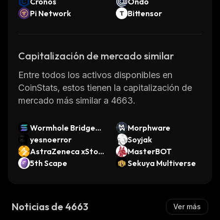
Cronos
Ondo
Pi Network
Bittensor
Capitalización de mercado similar
Entre todos los activos disponibles en
CoinStats, estos tienen la capitalización de
mercado más similar a 4663.
Wormhole Bridged
Morphware
SOL
yesnoerror
Soyjak
AstraZeneca xStoc
MasterBOT
k
5th Scape
Sekuya Multiverse
Noticias de 4663
Ver más