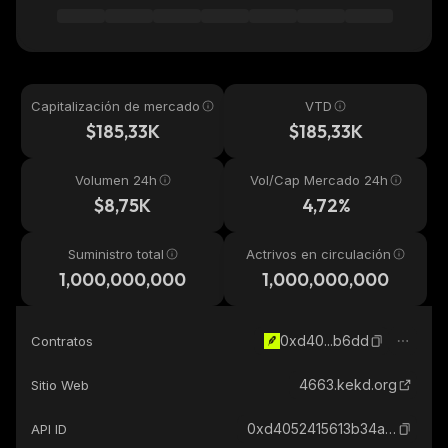
Capitalización de mercado
VTD
$185,33K
$185,33K
Volumen 24h
Vol/Cap Mercado 24h
$8,75K
4,72%
Suministro total
Actrivos en circulación
1,000,000,000
1,000,000,000
0xd40...b6dd
Contratos
4663.kekd.org
Sitio Web
0xd4052415613b34af236024b895574c467f65b6dd_robinhood
API ID