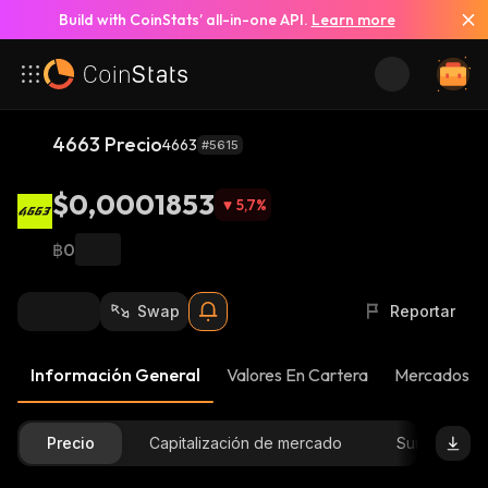
Build with CoinStats’ all-in-one API.
Learn more
4663 Precio
4663
#5615
$0,0001853
5,7
%
฿0
Swap
Reportar
Información General
Valores En Cartera
Mercados
Precio
Capitalización de mercado
Suministro D