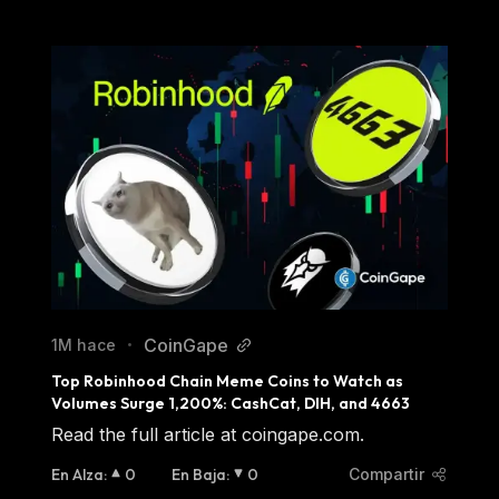
CoinGape
1M hace
•
Top Robinhood Chain Meme Coins to Watch as 
Volumes Surge 1,200%: CashCat, DIH, and 4663
Read the full article at coingape.com.
En Alza
:
0
En Baja
:
0
Compartir