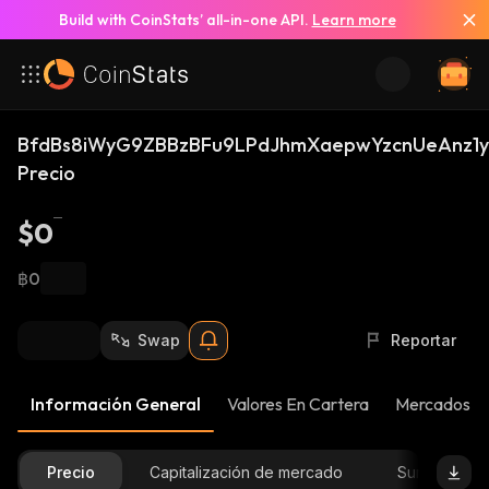
Build with CoinStats’ all-in-one API.
Learn more
BfdBs8iWyG9ZBBzBFu9LPdJhmXaepwYzcnUeAnz1y
Precio
$0
฿0
Swap
Reportar
Información General
Valores En Cartera
Mercados
Precio
Capitalización de mercado
Suministro D