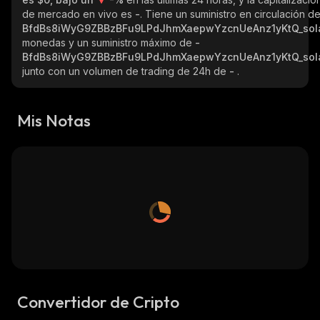
de mercado en vivo es
-
. Tiene un suministro en circulación d
BfdBs8iWyG9ZBBzBFu9LPdJhmXaepwYzcnUeAnz1yKtQ_sol
monedas y un suministro máximo de
-
BfdBs8iWyG9ZBBzBFu9LPdJhmXaepwYzcnUeAnz1yKtQ_sol
junto con un volumen de trading de 24h de
-
.
Mis Notas
Convertidor de Cripto