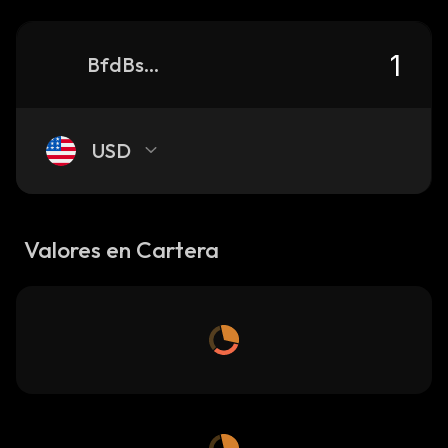
BfdBs8iWyG9ZBBzBFu9LPdJhmXaepwYzcnUeAnz1yKtQ_solana
USD
Valores en Cartera