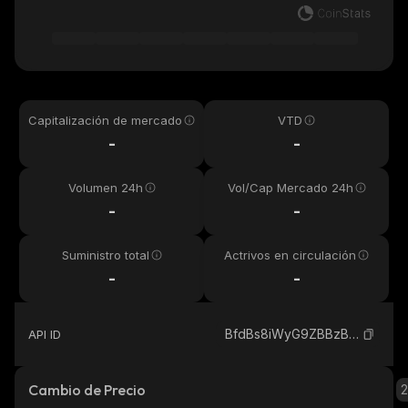
Capitalización de mercado
VTD
-
-
Volumen 24h
Vol/Cap Mercado 24h
-
-
Suministro total
Actrivos en circulación
-
-
BfdBs8iWyG9ZBBzBFu9LPdJhmXaepwYzcnUeAnz1yKtQ_solana
API ID
Cambio de Precio