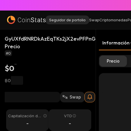
Seguidor de portolio
Swap
Criptomonedas
P
GyUXfdRNRDkAzEqTKs2jX2evPFPnGajEsa2xMRdNy
Información
Precio
#0
Precio
$0
฿0
Swap
Capitalización de
VTD
mercado
-
-