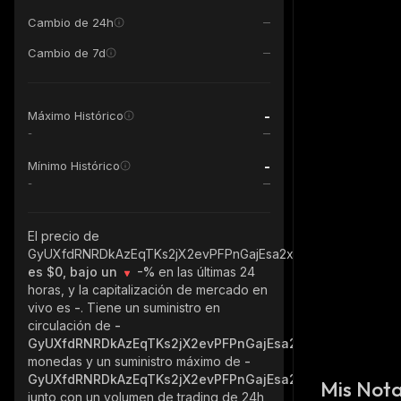
Cambio de 24h
Cambio de 7d
-
Máximo Histórico
-
-
Mínimo Histórico
-
El precio de
GyUXfdRNRDkAzEqTKs2jX2evPFPnGajEsa2xMRdNyptZ_solana
es $0, bajo un
-%
en las últimas 24
horas, y la capitalización de mercado en
vivo es
-
. Tiene un suministro en
circulación de
-
GyUXfdRNRDkAzEqTKs2jX2evPFPnGajEsa2xMRdNyptZ_sol
monedas y un suministro máximo de
-
GyUXfdRNRDkAzEqTKs2jX2evPFPnGajEsa2xMRdNyptZ_sol
Mis Not
junto con un volumen de trading de 24h