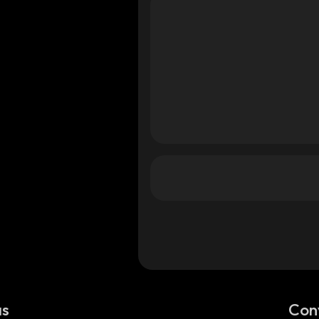
ana
ana
as
Con