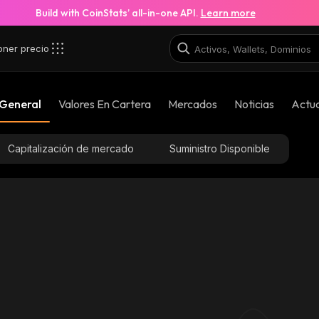
Build with CoinStats’ all-in-one API.
Learn more
oner precio
ptZ_solana
 General
Valores En Cartera
Mercados
Noticias
Actua
GyUXfdRNRDkAzEqTKs2jX2evPFPnGajEsa2xMRdNyptZ_
Capitalización de mercado
Suministro Disponible