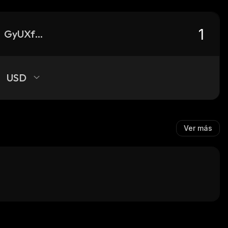
GyUXfdRNRDkAzEqTKs2jX2evPFPnGajEsa2xMRdNyptZ_solana
USD
Ver más