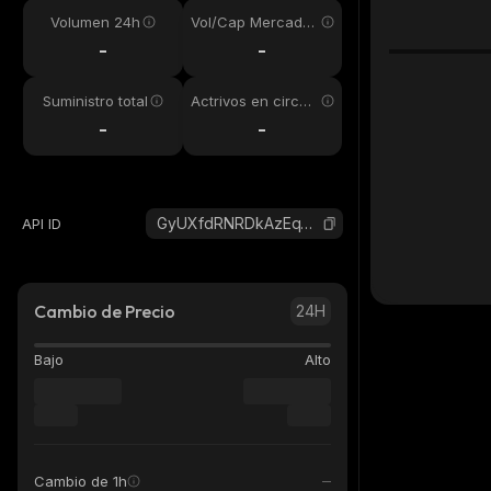
Volumen 24h
Vol/Cap Mercado
24h
-
-
Suministro total
Actrivos en circul
ación
-
-
GyUXfdRNRDkAzEqTKs2jX2evPFPnGajEsa2xMRdNyptZ_solana
API ID
Cambio de Precio
24H
Bajo
Alto
Cambio de 1h