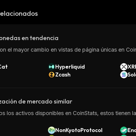
relacionados
onedas en tendencia
on el mayor cambio en vistas de página únicas en Coin
Cat
Hyperliquid
XR
Zcash
So
zación de mercado similar
os los activos disponibles en CoinStats, estos tienen 
NonKyotoProtocol
End