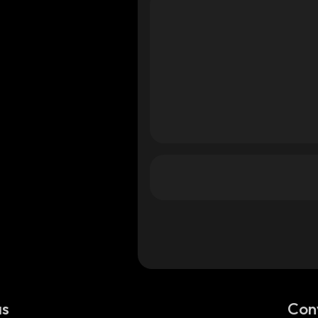
as
Con