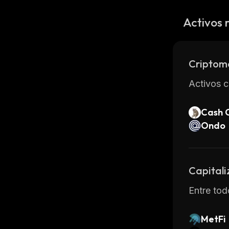
Activos 
Criptom
Activos c
Cash 
Ondo
Capitali
Entre tod
MetFi