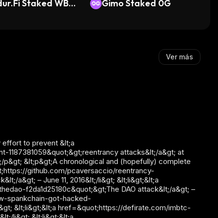
dur.Fi Staked WBT
Gimo Staked 0G
Ver más
effort to prevent &lt;a
t-1187381059&quot;&gt;reentrancy attacks&lt;/a&gt; at
lt;/p&gt; &lt;p&gt;A chronological and (hopefully) complete
quot;https://github.com/pcaversaccio/reentrancy-
a&gt; – June 11, 2016&lt;/li&gt; &lt;li&gt;&lt;a
hedao-f2da1d25180c&quot;&gt;The DAO attack&lt;/a&gt; –
/how-spankchain-got-hacked-
t; &lt;li&gt;&lt;a href=&quot;https://defirate.com/imbtc-
/li&gt; &lt;li&gt;&lt;a