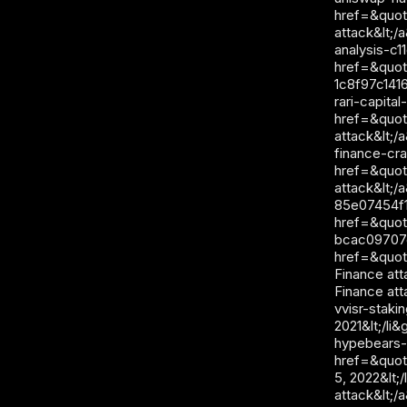
href=&quot
attack&lt;/
analysis-c1
href=&quot;
1c8f97c1416
rari-capital
href=&quot
attack&lt;/
finance-cra
href=&quot
attack&lt;/
85e07454f1c9
href=&quot
bcac09707e19
href=&quot
Finance att
Finance att
vvisr-staki
2021&lt;/l
hypebears-s
href=&quot
5, 2022&lt;
attack&lt;/a