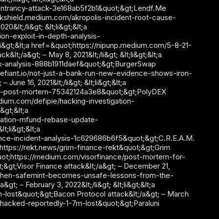
entrancy-attack-3e168ab5f2b1&quot;&gt;Lendf.Me
//peckshield.medium.com/akropolis-incident-root-cause-
&lt;/li&gt; &lt;li&gt;&lt;a
on-exploit-in-depth-analysis-
t;li&gt;&lt;a href=&quot;https://nipunp.medium.com/5-8-21-
&lt;/a&gt; – May 8, 2021&lt;/li&gt; &lt;li&gt;&lt;a
k-analysis-888b1911daef&quot;&gt;BurgerSwap
/thedefiant.io/not-just-a-bank-run-new-evidence-shows-iron-
une 16, 2021&lt;/li&gt; &lt;li&gt;&lt;a
ent-post-mortem-75342124a3e8&quot;&gt;PolyDEX
/medium.com/defipie/hacking-investigation-
&gt;&lt;a
ation-mfund-rebase-update-
t;li&gt;&lt;a
nce-incident-analysis-1c629686b6f5&quot;&gt;C.R.E.A.M.
ot;https://rekt.news/grim-finance-rekt&quot;&gt;Grim
=&quot;https://medium.com/visorfinance/post-mortem-for-
&gt;Visor Finance attack&lt;/a&gt; – December 21,
om/when-safemint-becomes-unsafe-lessons-from-the-
 – February 3, 2022&lt;/li&gt; &lt;li&gt;&lt;a
lost&quot;&gt;Bacon Protocol attack&lt;/a&gt; – March
ni-hacked-reportedly-1-7m-lost&quot;&gt;Paraluni