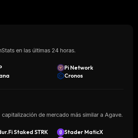
Stats en las últimas 24 horas.
P
Pi Network
lana
Cronos
la capitalización de mercado más similar a Agave.
ur.Fi Staked STRK
Stader MaticX