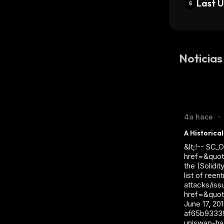
Last 
Noticias
4a hace
•
A Historica
&lt;!-- SC_
href=&quot;
the (Solidi
list of reen
attacks/iss
href=&quot
June 17, 20
af65b933393
uniswap-hac