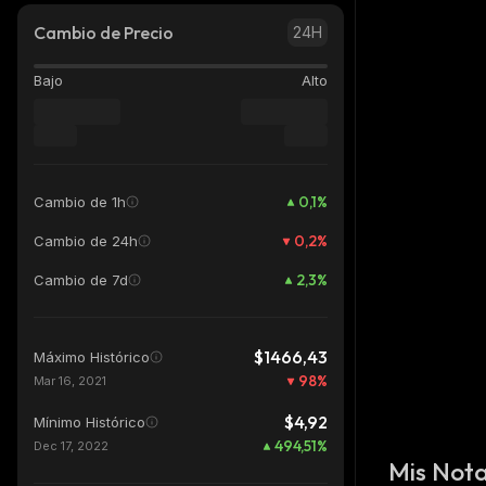
Cambio de Precio
24H
Bajo
Alto
0,1
%
Cambio de 1h
0,2
%
Cambio de 24h
2,3
%
Cambio de 7d
$1466,43
Máximo Histórico
98
%
Mar 16, 2021
$4,92
Mínimo Histórico
494,51
%
Dec 17, 2022
Mis Not