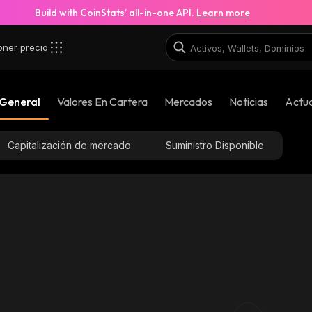
Build with CoinStats’ all-in-one API.
Learn more
oner precio
 General
Valores En Cartera
Mercados
Noticias
Actua
Capitalización de mercado
Suministro Disponible