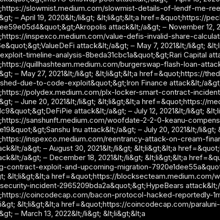
;https://slowmist.medium.com/slowmist-details-of-lendf-me-re
a&gt; – April 19, 2020&lt;/li&gt; &lt;li&gt;&lt;a href=&quot;https:
1ee59e05d4&quot;&gt;Akropolis attack&lt;/a&gt; – November 12, 2020
https://inspexco.medium.com/value-defis-invalid-share-calculati
e&quot;&gt;ValueDeFi attack&lt;/a&gt; – May 7, 2021&lt;/li&gt; &l
-exploit-timeline-analysis-8beda31cbc1a&quot;&gt;Rari Capital attack
;https://quillhashteam.medium.com/burgerswap-flash-loan-attac
a&gt; – May 27, 2021&lt;/li&gt; &lt;li&gt;&lt;a href=&quot;https:/
shed-due-to-code-exploit&quot;&gt;Iron Finance attack&lt;/a&gt; – J
;https://polydex.medium.com/plx-locker-smart-contract-incid
a&gt; – June 20, 2021&lt;/li&gt; &lt;li&gt;&lt;a href=&quot;https:/
&quot;&gt;DeFiPie attack&lt;/a&gt; – July 12, 2021&lt;/li&gt; &lt;li
;https://sanshunft.medium.com/woofdate-2-2-0-keanu-compens
&quot;&gt;Sanshu Inu attack&lt;/a&gt; – July 20, 2021&lt;/li&gt; &l
;https://inspexco.medium.com/reentrancy-attack-on-cream-fina
ack&lt;/a&gt; – August 30, 2021&lt;/li&gt; &lt;li&gt;&lt;a href=&qu
ack&lt;/a&gt; – December 18, 2021&lt;/li&gt; &lt;li&gt;&lt;a href
ng-contract-exploit-and-upcoming-migration-7920e1dee55a&quot;
i&gt; &lt;li&gt;&lt;a href=&quot;https://blocksecteam.medium.c
ecurity-incident-2965209bda2a&quot;&gt;HypeBears attack&lt;/a&gt;
;https://coincodecap.com/bacon-protocol-hacked-reportedly-1m-
/li&gt; &lt;li&gt;&lt;a href=&quot;https://coincodecap.com/paralu
&gt; – March 13, 2022&lt;/li&gt; &lt;li&gt;&lt;a