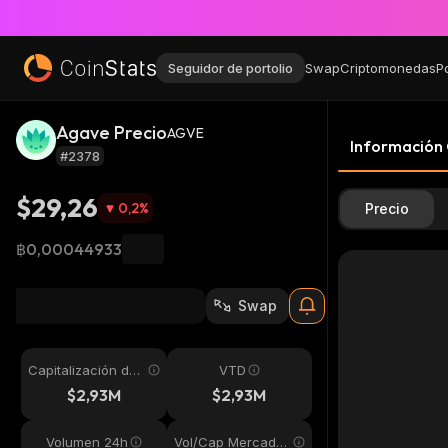
Seguidor de portolio
Swap
Criptomonedas
P
Agave Precio
AGVE
Información
#2378
$29,26
0,2
%
Precio
฿0,00044933
Swap
Capitalización de
VTD
mercado
$2,93M
$2,93M
Volumen 24h
Vol/Cap Mercado