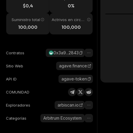
24h
$0,4
0%
Suministro total
Actrivos en circul
ación
100,000
100,000
0x3a9...2843
Contratos
agave.finance
Sitio Web
agave-token
API ID
COMUNIDAD
arbiscan.io
Exploradores
Arbitrum Ecosystem
Categorías