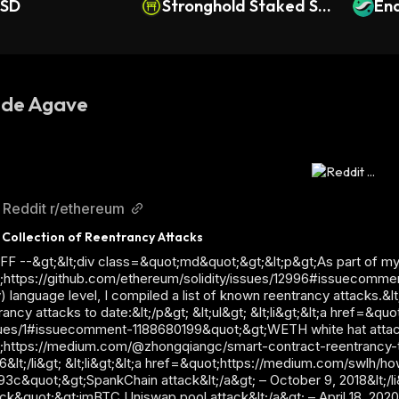
USD
Stronghold Staked SO
En
L
C
 de Agave
Reddit r/ethereum
l Collection of Reentrancy Attacks
OFF --&gt;&lt;div class=&quot;md&quot;&gt;&lt;p&gt;As part of my 
https://github.com/ethereum/solidity/issues/12996#issuecommen
ty) language level, I compiled a list of known reentrancy attacks.&
trancy attacks to date:&lt;/p&gt; &lt;ul&gt; &lt;li&gt;&lt;a href=&
ues/1#issuecomment-1188680199&quot;&gt;WETH white hat attack&lt;/
;https://medium.com/@zhongqiangc/smart-contract-reentrancy-t
16&lt;/li&gt; &lt;li&gt;&lt;a href=&quot;https://medium.com/swlh
c&quot;&gt;SpankChain attack&lt;/a&gt; – October 9, 2018&lt;/li&g
k&quot;&gt;imBTC Uniswap pool attack&lt;/a&gt; – April 18, 2020&lt;