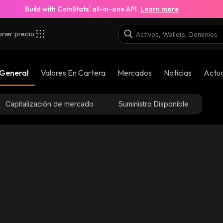
Build with CoinStats’ all-in-one API.
Learn more
oner precio
 General
Valores En Cartera
Mercados
Noticias
Actua
Capitalización de mercado
Suministro Disponible