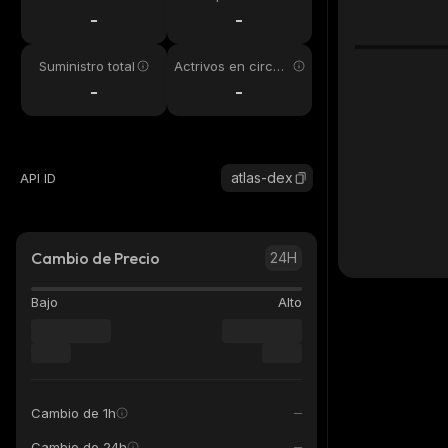
24h
-
-
Suministro total
Actrivos en circul
ación
-
-
atlas-dex
API ID
Cambio de Precio
24H
Bajo
Alto
Cambio de 1h
Cambio de 24h