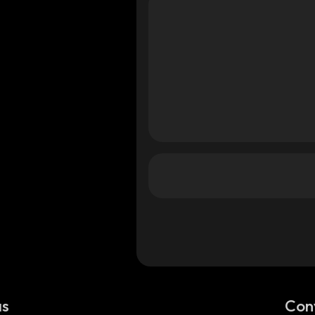
as
Con