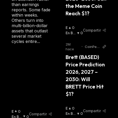
than earnings
the Meme Coin 
reports. Some fade
Reach $1?
within weeks.
Others turn into
multi-billion-dollar
E
0
Compartir
assets that outlast
N
En Baj
0
several market
A
A
:
cycles entire...
L
2M
•
CoinPedi
Z
hace
a
A
Brett (BASED) 
:
Price Prediction 
2026, 2027 – 
2030: Will 
BRETT Price Hit 
$1?
E
0
Compartir
E
0
N
En Baj
0
Compartir
N
En Baj
0