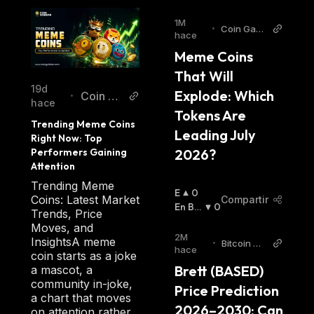
1M
•
Coin Gabb
hace
ar
Meme Coins 
That Will 
19d
Explode: Which 
Coin Ga
•
hace
bbar
Tokens Are 
Trending Meme Coins 
Leading July 
Right Now: Top 
2026?
Performers Gaining 
Attention
Trending Meme
E
0
Coins: Latest Market
Compartir
N
En Baj
0
Trends, Price
A
A
:
Moves, and
L
2M
InsightsA meme
•
Bitcoin Wo
Z
hace
coin starts as a joke
rld
A
Brett (BASED) 
a mascot, a
:
community in-joke,
Price Prediction 
a chart that moves
2026–2030: Can 
on attention rather