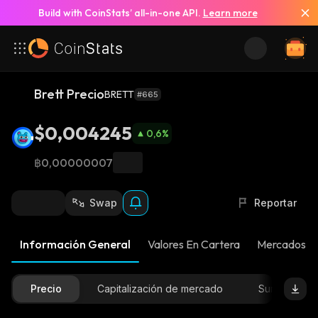
Build with CoinStats’ all-in-one API.
Learn more
Brett Precio
BRETT
#665
$0,004245
0,6
%
฿0,00000007
Swap
Reportar
Información General
Valores En Cartera
Mercados
Precio
Capitalización de mercado
Suministro D