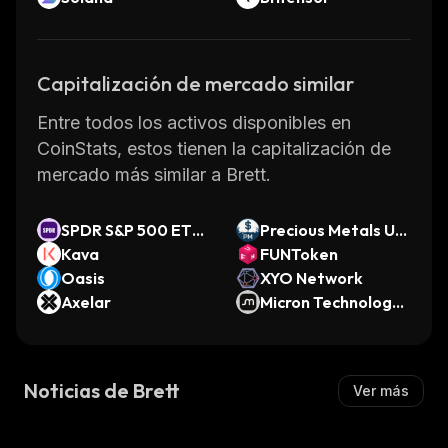
Capitalización de mercado similar
Entre todos los activos disponibles en
CoinStats, estos tienen la capitalización de
mercado más similar a Brett.
SPDR S&P 500 ETF
Precious Metals US
(Ondo Tokenized E
Kava
D
FUNToken
TF)
Oasis
XYO Network
Axelar
Micron Technology
(Ondo Tokenized St
ock)
Noticias de Brett
Ver más