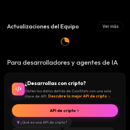
A
A
:
A
A
:
L
L
Z
Z
A
A
:
Actualizaciones del Equipo
Ver más
:
Para desarrolladores y agentes de IA
¿Desarrollas con cripto?
Obtén los datos detrás de CoinStats con una sola
clave de API.
Descubre la mejor API de cripto
API de cripto
¿Qué es una API de cripto?