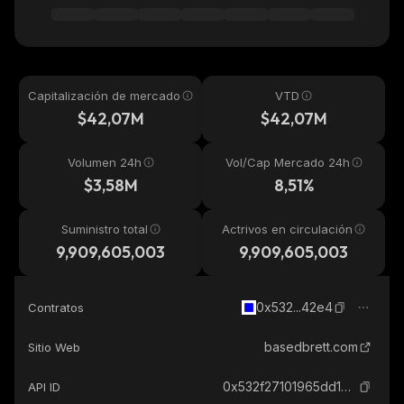
Capitalización de mercado
VTD
$42,07M
$42,07M
Volumen 24h
Vol/Cap Mercado 24h
$3,58M
8,51%
Suministro total
Actrivos en circulación
9,909,605,003
9,909,605,003
0x532...42e4
Contratos
basedbrett.com
Sitio Web
0x532f27101965dd16442e59d40670faf5ebb142e4_base
API ID