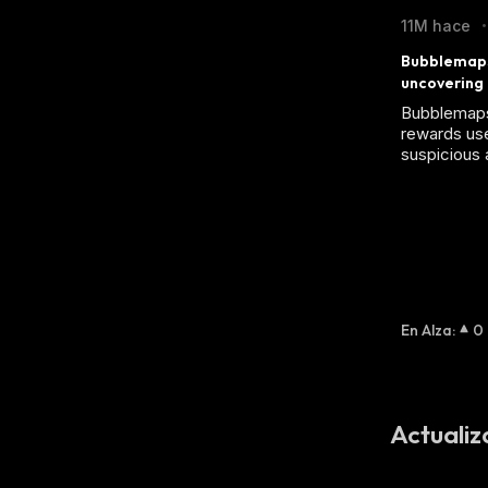
11M hace
•
Bubblemaps 
uncovering
Bubblemaps 
rewards use
suspicious a
En Alza
:
0
Actualiz