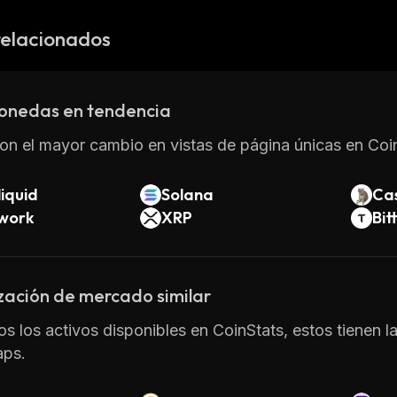
relacionados
onedas en tendencia
on el mayor cambio en vistas de página únicas en Coin
iquid
Solana
Ca
twork
XRP
Bit
zación de mercado similar
os los activos disponibles en CoinStats, estos tienen l
ps.