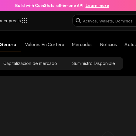
Build with CoinStats’ all-in-one API.
Learn more
oner precio
 General
Valores En Cartera
Mercados
Noticias
Actua
Capitalización de mercado
Suministro Disponible