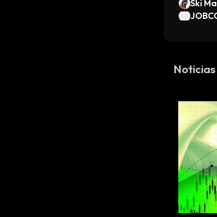
Ski M
JOBC
Noticia