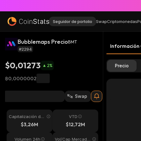
Seguidor de portolio
Swap
Criptomonedas
P
Bubblemaps Precio
BMT
Información
#2294
$0,01273
2
%
Precio
฿0,0000002
Swap
Capitalización de
VTD
mercado
$3,26M
$12,72M
Volumen 24h
Vol/Cap Mercado