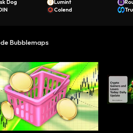
ask Dog
Lumint
Rou
OIN
Colend
(O
Tr
s de Bubblemaps