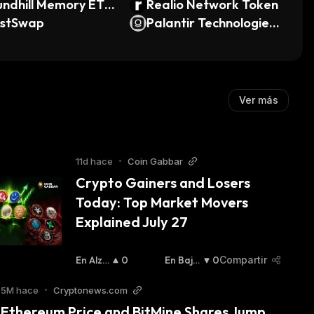
ndhill Memory ETF
Realio Network Token
ndo Tokenized)
ustSwap
Palantir Technologies
(Ondo Tokenized Stoc
k)
Ver más
11d hace
•
Coin Gabbar
Crypto Gainers and Losers 
Today: Top Market Movers 
Explained July 27
En Alza
0
En Baja
0
Compartir
:
:
5M hace
•
Cryptonews.com
Ethereum Price and BitMine Shares Jump 