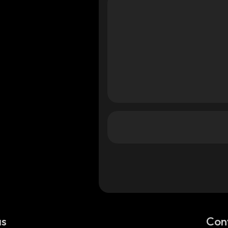
as
Con