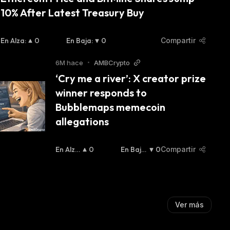
10% After Latest Treasury Buy
En Alza
:
0
En Baja
:
0
Compartir
6M hace
•
AMBCrypto
‘Cry me a river’: X creator prize 
winner responds to 
Bubblemaps memecoin 
allegations
En Alza
0
En Baja
0
Compartir
:
:
Ver más