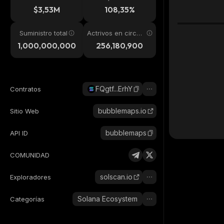
24h
$3,53M
108,35%
Suministro total
Actrivos en circul
ación
1,000,000,000
256,180,900
FQgtf...ErhY
Contratos
bubblemaps.io
Sitio Web
bubblemaps
API ID
COMUNIDAD
solscan.io
Exploradores
Solana Ecosystem
Categorías