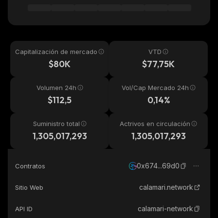
Capitalización de mercado
VTD
$80K
$77,75K
Volumen 24h
Vol/Cap Mercado 24h
$112,5
0,14%
Suministro total
Actrivos en circulación
1,305,017,293
1,305,017,293
0x674...69d0
Contratos
calamari.network
Sitio Web
calamari-network
API ID