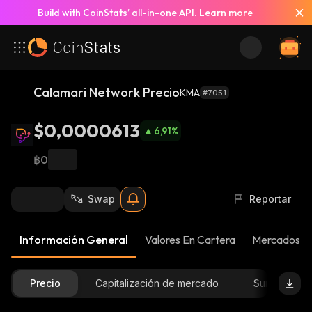
Build with CoinStats’ all-in-one API.
Learn more
Calamari Network Precio
KMA
#7051
$0,0000613
6,91
%
฿0
Swap
Reportar
Información General
Valores En Cartera
Mercados
Precio
Capitalización de mercado
Suministro D