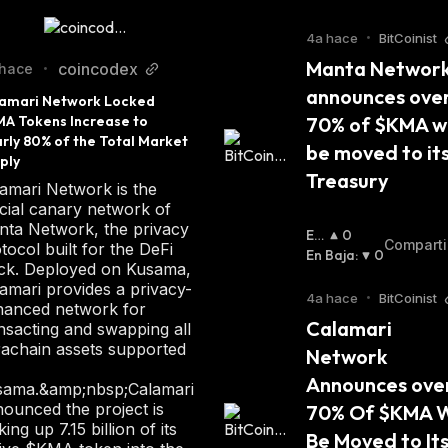
4a hace
•
BitCoinist
Manta Network
coincodex
hace
•
announces over
amari Network Locked 
A Tokens Increase to 
70% of $KMA wil
rly 80% of the Total Market 
be moved to its
ply
Treasury
amari Network is the
icial canary network of
ta Network, the privacy
En
0
Comparti
tocol built for the DeFi
Alz
En Baja
:
0
ck. Deployed on Kusama,
A
:
amari provides a privacy-
4a hace
•
BitCoinist
hanced network for
Calamari 
nsacting and swapping all
achain assets supported
Network 
Announces over
sama.&amp;nbsp;Calamari
ounced the project is
70% Of $KMA Wi
king up 7.15 billion of its
Be Moved to Its