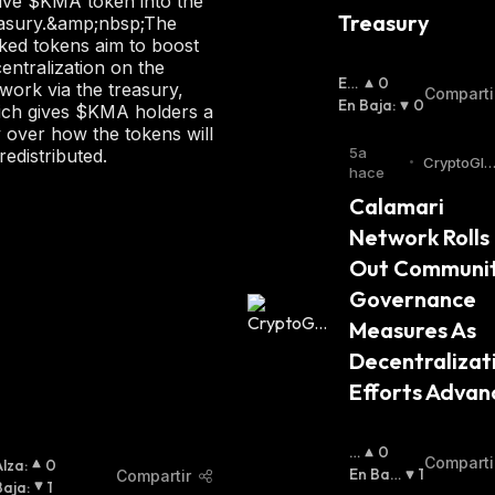
ive $KMA token into the
Treasury
easury.&amp;nbsp;The
ked tokens aim to boost
entralization on the
En
0
work via the treasury,
Comparti
Alz
En Baja
:
0
ich gives $KMA holders a
A
:
 over how the tokens will
5a
redistributed.
•
CryptoGlo
hace
be
Calamari 
Network Rolls 
Out Communit
Governance 
Measures As 
Decentralizati
Efforts Advan
E
0
Comparti
Alza
:
0
N
En Baj
1
Compartir
Baja
:
1