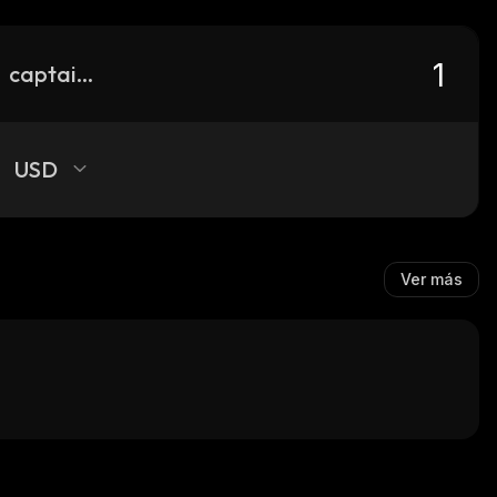
captain-goofy
USD
Ver más