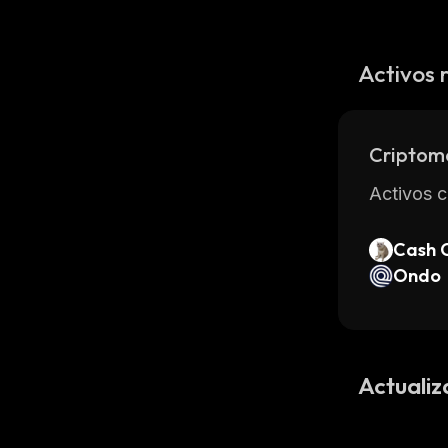
Activos 
Criptom
Activos c
Cash 
Ondo
Actualiz