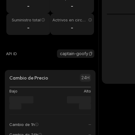
24h
-
-
Suministro total
Actrivos en circul
ación
-
-
captain-goofy
API ID
Cambio de Precio
24H
Bajo
Alto
Cambio de 1h
Cambio de 24h