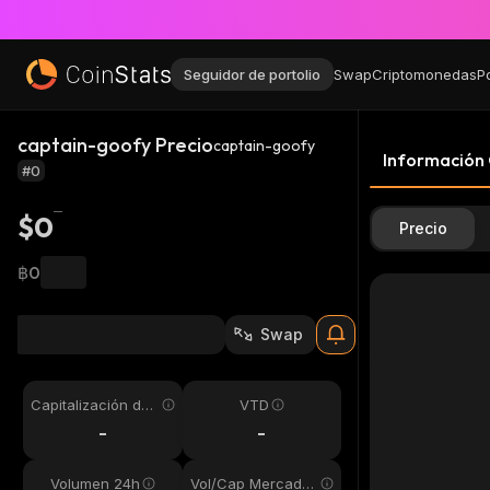
Seguidor de portolio
Swap
Criptomonedas
P
captain-goofy Precio
captain-goofy
Información
#0
$0
Precio
฿0
Swap
Capitalización de
VTD
mercado
-
-
Volumen 24h
Vol/Cap Mercado