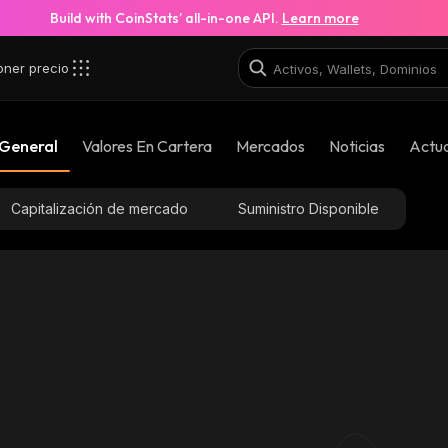
Build with CoinStats’ all-in-one API.
Learn more
oner precio
 General
Valores En Cartera
Mercados
Noticias
Actua
Capitalización de mercado
Suministro Disponible